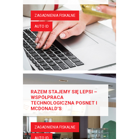
ZAGADNIENIA FISKALNE
AUTO ID
RAZEM STAJEMY SIĘ LEPSI –
WSPÓŁPRACA
TECHNOLOGICZNA POSNET I
MCDONALD’S
ZAGADNIENIA FISKALNE
AUTO ID