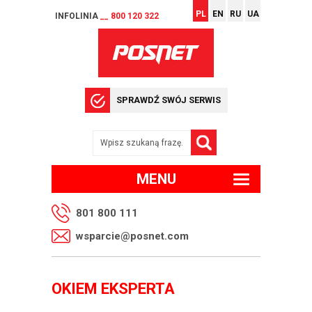
PL
EN
RU
UA
INFOLINIA
__ 800 120 322
SPRAWDŹ SWÓJ SERWIS
MENU
801 800 111
wsparcie@posnet.com
OKIEM EKSPERTA