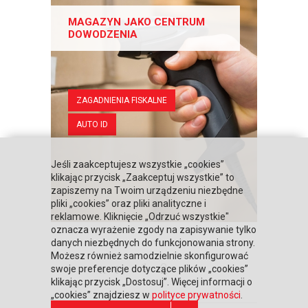
MAGAZYN JAKO CENTRUM
DOWODZENIA
ZAGADNIENIA FISKALNE
AUTO ID
Jeśli zaakceptujesz wszystkie „cookies”
klikając przycisk „Zaakceptuj wszystkie” to
zapiszemy na Twoim urządzeniu niezbędne
pliki „cookies” oraz pliki analityczne i
reklamowe. Kliknięcie „Odrzuć wszystkie"
oznacza wyrażenie zgody na zapisywanie tylko
danych niezbędnych do funkcjonowania strony.
Możesz również samodzielnie skonfigurować
«
‹
1
2
swoje preferencje dotyczące plików „cookies”
klikając przycisk „Dostosuj”. Więcej informacji o
„cookies” znajdziesz w
polityce prywatności
.