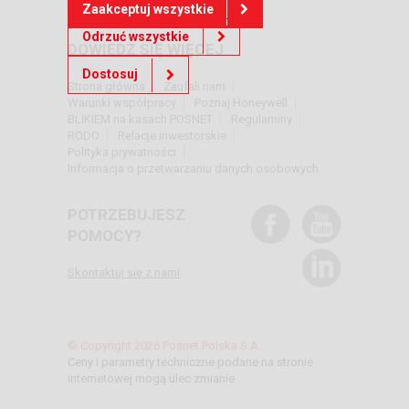
Zaakceptuj wszystkie
Odrzuć wszystkie
DOWIEDZ SIĘ WIĘCEJ
Dostosuj
Strona główna
Zaufali nam
Warunki współpracy
Poznaj Honeywell
BLIKIEM na kasach POSNET
Regulaminy
RODO
Relacje inwestorskie
Polityka prywatności
Informacja o przetwarzaniu danych osobowych
POTRZEBUJESZ
POMOCY?
Skontaktuj się z nami
© Copyright 2026 Posnet Polska S.A.
Ceny i parametry techniczne podane na stronie
internetowej mogą ulec zmianie