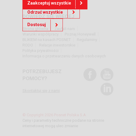
Zaakceptuj wszystkie
Odrzuć wszystkie
DOWIEDZ SIĘ WIĘCEJ
Dostosuj
Strona główna
Zaufali nam
Warunki współpracy
Poznaj Honeywell
BLIKIEM na kasach POSNET
Regulaminy
RODO
Relacje inwestorskie
Polityka prywatności
Informacja o przetwarzaniu danych osobowych
POTRZEBUJESZ
POMOCY?
Skontaktuj się z nami
© Copyright 2026 Posnet Polska S.A.
Ceny i parametry techniczne podane na stronie
internetowej mogą ulec zmianie