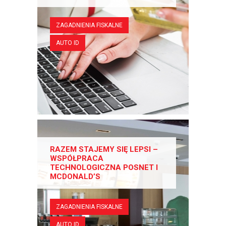
ZAGADNIENIA FISKALNE
AUTO ID
RAZEM STAJEMY SIĘ LEPSI –
WSPÓŁPRACA
TECHNOLOGICZNA POSNET I
MCDONALD’S
ZAGADNIENIA FISKALNE
AUTO ID