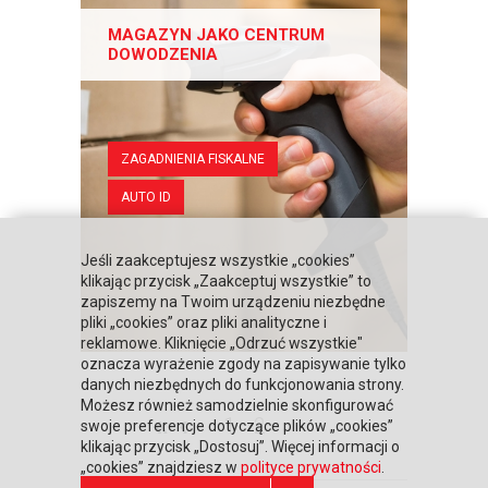
MAGAZYN JAKO CENTRUM
DOWODZENIA
ZAGADNIENIA FISKALNE
AUTO ID
Jeśli zaakceptujesz wszystkie „cookies”
klikając przycisk „Zaakceptuj wszystkie” to
zapiszemy na Twoim urządzeniu niezbędne
pliki „cookies” oraz pliki analityczne i
reklamowe. Kliknięcie „Odrzuć wszystkie"
oznacza wyrażenie zgody na zapisywanie tylko
danych niezbędnych do funkcjonowania strony.
Możesz również samodzielnie skonfigurować
«
‹
1
2
swoje preferencje dotyczące plików „cookies”
klikając przycisk „Dostosuj”. Więcej informacji o
„cookies” znajdziesz w
polityce prywatności
.