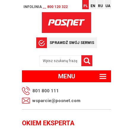
PL
EN
RU
UA
INFOLINIA
__ 800 120 322
SPRAWDŹ SWÓJ SERWIS
MENU
801 800 111
wsparcie@posnet.com
OKIEM EKSPERTA