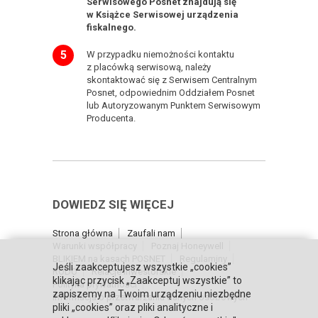
Serwisowego Posnet znajdują
się
w Książce Serwisowej urządzenia
fiskalnego.
W przypadku niemożności kontaktu
z placówką serwisową, należy
skontaktować się z Serwisem Centralnym
Posnet, odpowiednim Oddziałem Posnet
lub Autoryzowanym Punktem Serwisowym
Producenta.
DOWIEDZ SIĘ WIĘCEJ
Strona główna
Zaufali nam
Warunki współpracy
Poznaj Honeywell
BLIKIEM na kasach POSNET
Regulaminy
Jeśli zaakceptujesz wszystkie „cookies”
RODO
Relacje inwestorskie
klikając przycisk „Zaakceptuj wszystkie” to
Polityka prywatności
zapiszemy na Twoim urządzeniu niezbędne
Informacja o przetwarzaniu danych osobowych
pliki „cookies” oraz pliki analityczne i