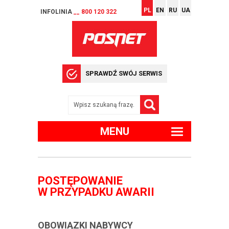
PL
EN
RU
UA
INFOLINIA
__ 800 120 322
SPRAWDŹ SWÓJ SERWIS
MENU
POSTĘPOWANIE
W PRZYPADKU AWARII
OBOWIĄZKI NABYWCY