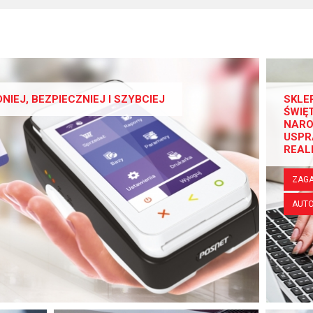
EJ, BEZPIECZNIEJ I SZYBCIEJ
SKLE
ŚWIĘ
NARO
USPR
REAL
ZAGA
AUTO