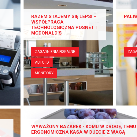
RAZEM STAJEMY SIĘ LEPSI –
PALI
WSPÓŁPRACA
TECHNOLOGICZNA POSNET I
MCDONALD’S
ZAGADNIENIA FISKALNE
ZAGA
AUTO ID
MONITORY
WYWAŻONY BAZAREK - KOMU W DROGĘ, TEMU
ERGONOMICZNA KASA W DUECIE Z WAGĄ