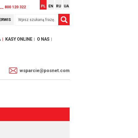
PL
EN
RU
UA
__ 800 120 322
ERWIS
A
KASY ONLINE
O NAS
1
wsparcie@posnet.com