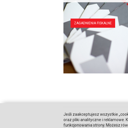
ZAGADNIENIA FISKALNE
Jeśli zaakceptujesz wszystkie „cook
oraz pliki analityczne i reklamowe
DOWIEDZ SIĘ WIĘCEJ
funkcjonowania strony. Możesz równ