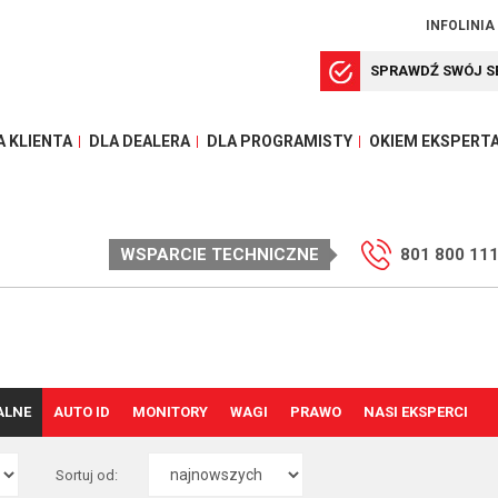
INFOLINIA
SPRAWDŹ SWÓJ S
A KLIENTA
DLA DEALERA
DLA PROGRAMISTY
OKIEM EKSPERT
WSPARCIE TECHNICZNE
801 800 11
ALNE
AUTO ID
MONITORY
WAGI
PRAWO
NASI EKSPERCI
Sortuj od: