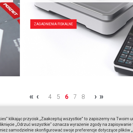
ZAGADNIENIA FISKALNE
«
‹
›
»
4
5
6
7
8
ies” klikając przycisk „Zaakceptuj wszystkie” to zapiszemy na Twoim u
. Kliknięcie „Odrzuć wszystkie" oznacza wyrażenie zgody na zapisywanie
ież samodzielnie skonfigurować swoje preferencje dotyczące plików „co