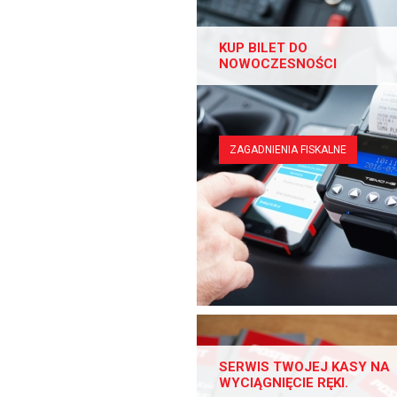
KUP BILET DO
NOWOCZESNOŚCI
ZAGADNIENIA FISKALNE
SERWIS TWOJEJ KASY NA
WYCIĄGNIĘCIE RĘKI.