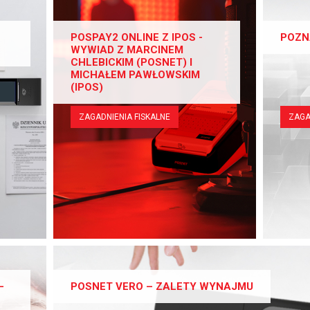
POSPAY2 ONLINE Z IPOS -
POZN
WYWIAD Z MARCINEM
CHLEBICKIM (POSNET) I
MICHAŁEM PAWŁOWSKIM
(IPOS)
ZAGADNIENIA FISKALNE
ZAGA
–
POSNET VERO – ZALETY WYNAJMU