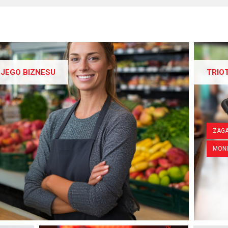
JEGO BIZNESU
TRIO
ZAGA
MON