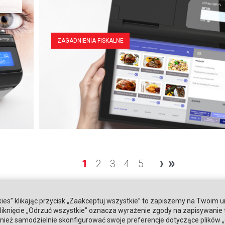
ZAGADNIENIA FISKALNE
›
»
1
2
3
4
5
ies” klikając przycisk „Zaakceptuj wszystkie” to zapiszemy na Twoim u
. Kliknięcie „Odrzuć wszystkie" oznacza wyrażenie zgody na zapisywanie
ież samodzielnie skonfigurować swoje preferencje dotyczące plików „co