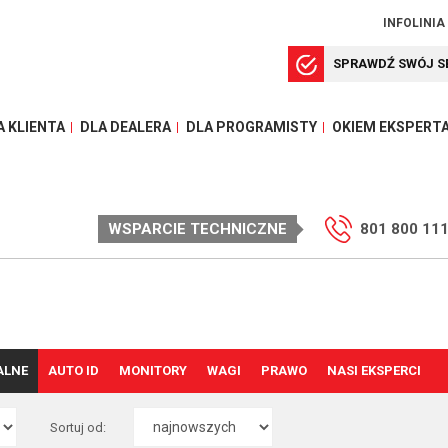
INFOLINIA
SPRAWDŹ SWÓJ S
A KLIENTA
DLA DEALERA
DLA PROGRAMISTY
OKIEM EKSPERT
WSPARCIE TECHNICZNE
801 800 11
ALNE
AUTO ID
MONITORY
WAGI
PRAWO
NASI EKSPERCI
Sortuj od: