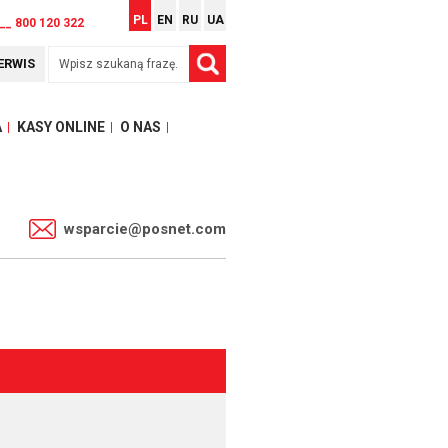
PL
EN
RU
UA
__ 800 120 322
ERWIS
A
KASY ONLINE
O NAS
1
wsparcie@posnet.com