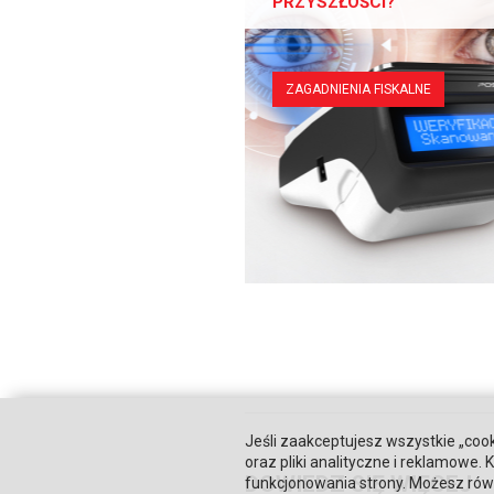
PRZYSZŁOŚCI?
ZAGADNIENIA FISKALNE
Jeśli zaakceptujesz wszystkie „cook
oraz pliki analityczne i reklamowe
DOWIEDZ SIĘ WIĘCEJ
funkcjonowania strony. Możesz równ