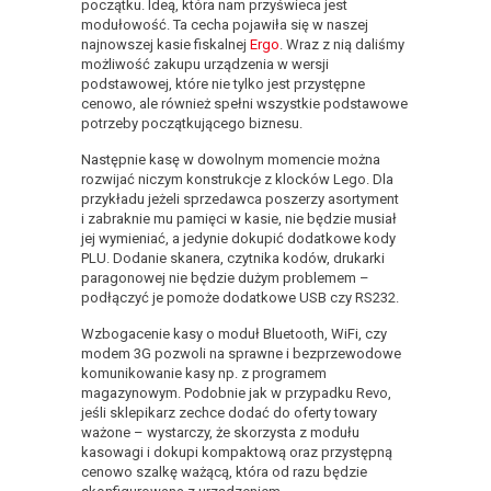
początku. Ideą, która nam przyświeca jest
modułowość. Ta cecha pojawiła się w naszej
najnowszej kasie fiskalnej
Ergo
. Wraz z nią daliśmy
możliwość zakupu urządzenia w wersji
podstawowej, które nie tylko jest przystępne
cenowo, ale również spełni wszystkie podstawowe
potrzeby początkującego biznesu.
Następnie kasę w dowolnym momencie można
rozwijać niczym konstrukcje z klocków Lego. Dla
przykładu jeżeli sprzedawca poszerzy asortyment
i zabraknie mu pamięci w kasie, nie będzie musiał
jej wymieniać, a jedynie dokupić dodatkowe kody
PLU. Dodanie skanera, czytnika kodów, drukarki
paragonowej nie będzie dużym problemem –
podłączyć je pomoże dodatkowe USB czy RS232.
Wzbogacenie kasy o moduł Bluetooth, WiFi, czy
modem 3G pozwoli na sprawne i bezprzewodowe
komunikowanie kasy np. z programem
magazynowym. Podobnie jak w przypadku Revo,
jeśli sklepikarz zechce dodać do oferty towary
ważone – wystarczy, że skorzysta z modułu
kasowagi i dokupi kompaktową oraz przystępną
cenowo szalkę ważącą, która od razu będzie