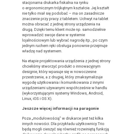
stacjonarna drukarka fiskalna na rynku
o ergonomicznym trójkątnym kształcie. Jej kształt
nie tylko miał się podobać – ma on zasadnicze
znaczenie przy pracy z tabletem. Uchwyt na tablet
można obracać z jednej strony urządzenia na
drugą. Dzięki temu klient może np. samodzielnie
wprowadzić swoje dane w systemie
lojalnościowym lub wybrać nagrodę itp., po czym
jednym ruchem ręki obsługa ponownie przejmuje
władzę nad systemem.
Na etapie projektowania urządzenia z jednej strony
chcieliśmy stworzyć produkt o innowacyjnym
designie, który wpasuje się w nowoczesne
przestrzenie, a z drugiej, który zmaksymalizuje
wygodę użytkowania i komunikowania z innymi
urządzeniami używanymi współcześnie w handlu
(wykorzystującymi systemy Windows, Android,
Linux, iOS i OS X).
Jeszcze więcej informacji na paragonie
Poza „modułowością” w drukarce jest też kilka
innych nowości. Dla przykładu użytkownicy Trio
będą mogli cieszyć się również rozwiniętą funkcją