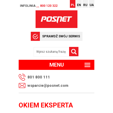
PL
EN
RU
UA
INFOLINIA
__ 800 120 322
SPRAWDŹ SWÓJ SERWIS
MENU
801 800 111
wsparcie@posnet.com
OKIEM EKSPERTA