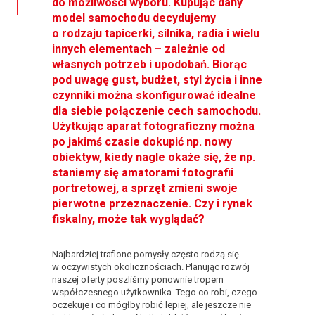
do możliwości wyboru. Kupując dany
model samochodu decydujemy
o rodzaju tapicerki, silnika, radia i wielu
innych elementach – zależnie od
własnych potrzeb i upodobań. Biorąc
pod uwagę gust, budżet, styl życia i inne
czynniki można skonfigurować idealne
dla siebie połączenie cech samochodu.
Użytkując aparat fotograficzny można
po jakimś czasie dokupić np. nowy
obiektyw, kiedy nagle okaże się, że np.
staniemy się amatorami fotografii
portretowej, a sprzęt zmieni swoje
pierwotne przeznaczenie. Czy i rynek
fiskalny, może tak wyglądać?
Najbardziej trafione pomysły często rodzą się
w oczywistych okolicznościach. Planując rozwój
naszej oferty poszliśmy ponownie tropem
współczesnego użytkownika. Tego co robi, czego
oczekuje i co mógłby robić lepiej, ale jeszcze nie