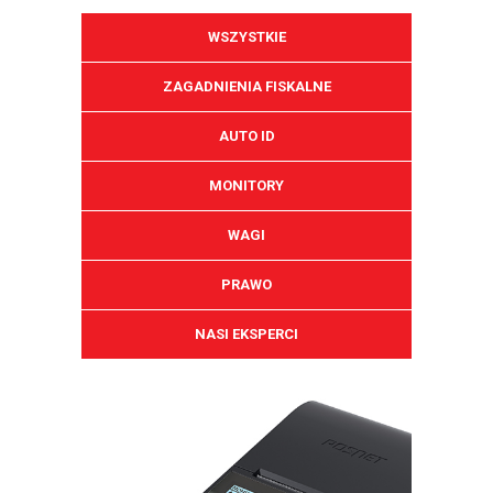
WSZYSTKIE
ZAGADNIENIA FISKALNE
AUTO ID
MONITORY
WAGI
PRAWO
NASI EKSPERCI