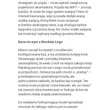
dostępem do prądu – może wybrać zwiększoną
pojemność akumulatora. Przyda się WiFi? – proszę
bardzo. A może do tego system ważący? Revo to
również kasowaga, więc posiada dedykowaną
szalkę ważącą, którą klient może otrzymać
w bardzo atrakcyjnej cenie, a jej obsługa będzie
wygodna z poziomu kasy. No i kolor szalki ważącej
też może być wybrany według życzenia klienta.
Kasa
niczym
z klocków Lego
Klienci zaczęli korzystać z możliwości
konfigurowania kas, a my zrobiliśmy kolejny krok.
Obserwując rynek i potrzeby klientów
zauważyliśmy, że wielu z nich na etapie zakupu kasy
fiskalnej jeszcze nie wie czego może potrzebować
w przyszłości. Zwłaszcza jeśli chodzi o „startup” –
przedsiębiorca optymalizuje koszty, ale
jednocześnie zakłada, że będzie się rozwijał. Ten
rozwój może przybrać rożne kierunki, ale „tu i teraz”
nie zawsze chce inwestować w funkcje, które nie
wiadomo kiedy znajdą zastosowanie.
Do niedawna funkcjonujący model sprzedaży
zmuszał do takiego wyboru już na samym