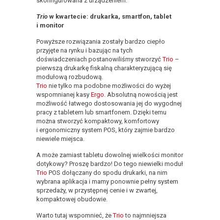
skonfigurowana z urządzeniem.
Trio
w kwartecie: drukarka, smartfon, tablet
i monitor
Powyższe rozwiązania zostały bardzo ciepło
przyjęte na rynku i bazując na tych
doświadczeniach postanowiliśmy stworzyć
Trio
–
pierwszą drukarkę fiskalną charakteryzującą się
modułową rozbudową.
Trio
nie tylko ma podobne możliwości do wyżej
wspomnianej kasy
Ergo
. Absolutną nowością jest
możliwość łatwego dostosowania jej do wygodnej
pracy z tabletem lub smartfonem. Dzięki temu
można stworzyć kompaktowy, komfortowy
i ergonomiczny system POS, który zajmie bardzo
niewiele miejsca.
A może zamiast tabletu dowolnej wielkości monitor
dotykowy? Proszę bardzo! Do tego niewielki moduł
Trio
POS dołączany do spodu drukarki, na nim
wybrana aplikacja i mamy ponownie pełny system
sprzedaży, w przystępnej cenie i w zwartej,
kompaktowej obudowie.
Warto tutaj wspomnieć, że
Trio
to najmniejsza