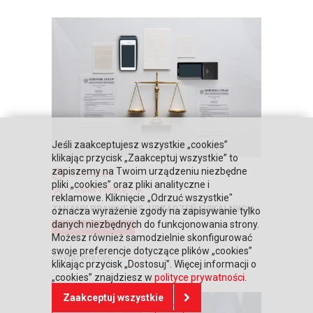
Jeśli zaakceptujesz wszystkie „cookies”
klikając przycisk „Zaakceptuj wszystkie” to
zapiszemy na Twoim urządzeniu niezbędne
03.07.2025
pliki „cookies” oraz pliki analityczne i
Posnet Polska S.A.
reklamowe. Kliknięcie „Odrzuć wszystkie"
ZMIANY PRAWNE WS. URZĄDZEŃ FISKALNYCH
oznacza wyrażenie zgody na zapisywanie tylko
danych niezbędnych do funkcjonowania strony.
Zagadnienia fiskalne
Możesz również samodzielnie skonfigurować
swoje preferencje dotyczące plików „cookies”
czytaj więcej
klikając przycisk „Dostosuj”. Więcej informacji o
„cookies” znajdziesz w
polityce prywatności
.
Zaakceptuj wszystkie