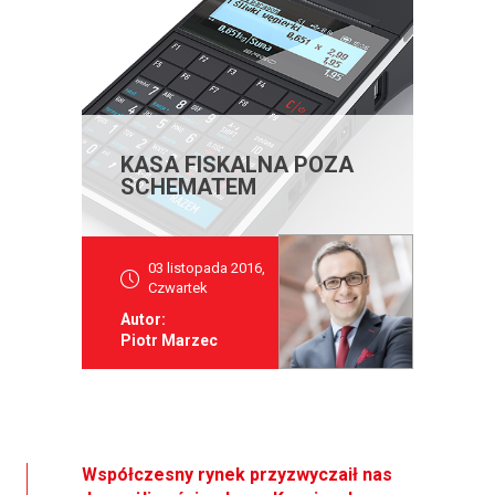
KASA FISKALNA POZA
SCHEMATEM
03 listopada 2016,
Czwartek
Autor:
Piotr Marzec
Współczesny rynek przyzwyczaił nas