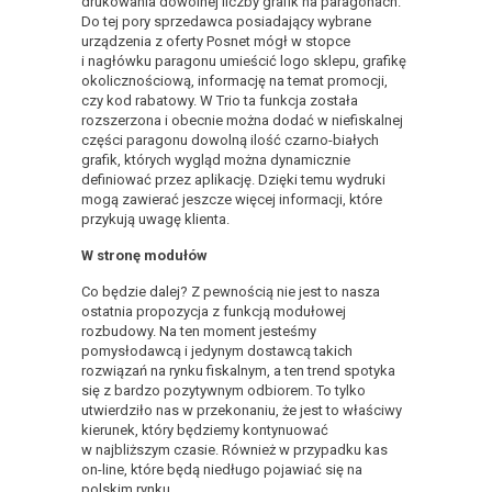
drukowania dowolnej liczby grafik na paragonach.
Do tej pory sprzedawca posiadający wybrane
urządzenia z oferty Posnet mógł w stopce
i nagłówku paragonu umieścić logo sklepu, grafikę
okolicznościową, informację na temat promocji,
czy kod rabatowy. W Trio ta funkcja została
rozszerzona i obecnie można dodać w niefiskalnej
części paragonu dowolną ilość czarno-białych
grafik, których wygląd można dynamicznie
definiować przez aplikację. Dzięki temu wydruki
mogą zawierać jeszcze więcej informacji, które
przykują uwagę klienta.
W stronę modułów
Co będzie dalej? Z pewnością nie jest to nasza
ostatnia propozycja z funkcją modułowej
rozbudowy. Na ten moment jesteśmy
pomysłodawcą i jedynym dostawcą takich
rozwiązań na rynku fiskalnym, a ten trend spotyka
się z bardzo pozytywnym odbiorem. To tylko
utwierdziło nas w przekonaniu, że jest to właściwy
kierunek, który będziemy kontynuować
w najbliższym czasie. Również w przypadku kas
on-line, które będą niedługo pojawiać się na
polskim rynku.