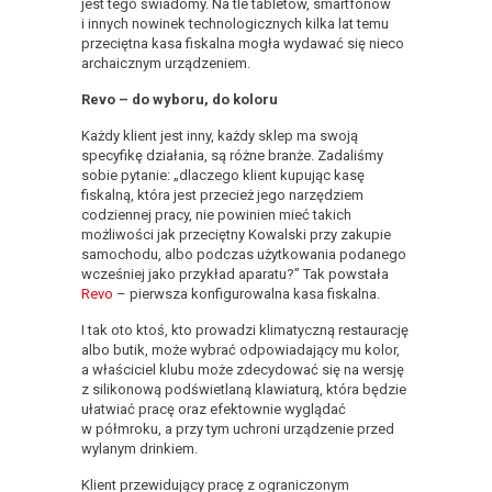
jest tego świadomy. Na tle tabletów, smartfonów
i innych nowinek technologicznych kilka lat temu
przeciętna kasa fiskalna mogła wydawać się nieco
archaicznym urządzeniem.
Revo – do wyboru, do koloru
Każdy klient jest inny, każdy sklep ma swoją
specyfikę działania, są różne branże. Zadaliśmy
sobie pytanie: „dlaczego klient kupując kasę
fiskalną, która jest przecież jego narzędziem
codziennej pracy, nie powinien mieć takich
możliwości jak przeciętny Kowalski przy zakupie
samochodu, albo podczas użytkowania podanego
wcześniej jako przykład aparatu?” Tak powstała
Revo
– pierwsza konfigurowalna kasa fiskalna.
I tak oto ktoś, kto prowadzi klimatyczną restaurację
albo butik, może wybrać odpowiadający mu kolor,
a właściciel klubu może zdecydować się na wersję
z silikonową podświetlaną klawiaturą, która będzie
ułatwiać pracę oraz efektownie wyglądać
w półmroku, a przy tym uchroni urządzenie przed
wylanym drinkiem.
Klient przewidujący pracę z ograniczonym