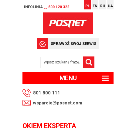
PL
EN
RU
UA
INFOLINIA
__ 800 120 322
SPRAWDŹ SWÓJ SERWIS
MENU
801 800 111
wsparcie@posnet.com
OKIEM EKSPERTA