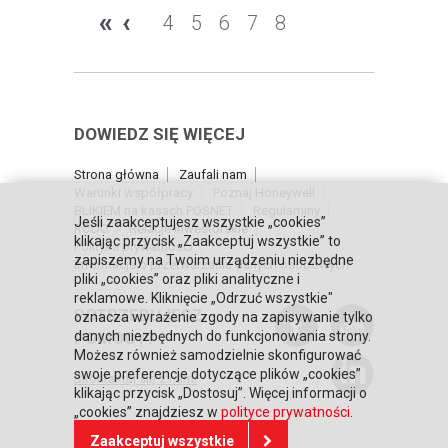
«
‹
4
5
6
7
8
DOWIEDZ SIĘ WIĘCEJ
Strona główna
Zaufali nam
Warunki współpracy
Poznaj Honeywell
BLIKIEM na kasach POSNET
Regulaminy
Jeśli zaakceptujesz wszystkie „cookies”
RODO
Relacje inwestorskie
klikając przycisk „Zaakceptuj wszystkie” to
Polityka prywatności
zapiszemy na Twoim urządzeniu niezbędne
Informacja o przetwarzaniu danych osobowych
pliki „cookies” oraz pliki analityczne i
reklamowe. Kliknięcie „Odrzuć wszystkie"
POTRZEBUJESZ
oznacza wyrażenie zgody na zapisywanie tylko
POMOCY?
danych niezbędnych do funkcjonowania strony.
Możesz również samodzielnie skonfigurować
swoje preferencje dotyczące plików „cookies”
Skontaktuj się z nami
klikając przycisk „Dostosuj”. Więcej informacji o
„cookies” znajdziesz w
polityce prywatności
.
Zaakceptuj wszystkie