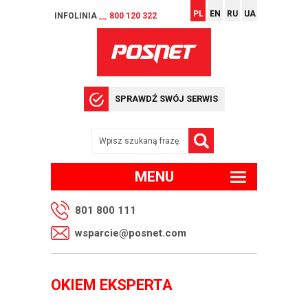
PL
EN
RU
UA
INFOLINIA
__ 800 120 322
SPRAWDŹ SWÓJ SERWIS
MENU
801 800 111
wsparcie@posnet.com
OKIEM EKSPERTA