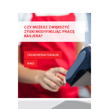
CZY MOŻESZ ZWIĘKSZYĆ
ZYSKI MODYFIKUJĄC PRACĘ
KASJERA?
ZAGADNIENIA FISKALNE
WAGI