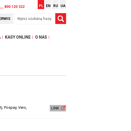
PL
EN
RU
UA
__ 800 120 322
ERWIS
A
KASY ONLINE
O NAS
j. Pospay, Vero,
LINK