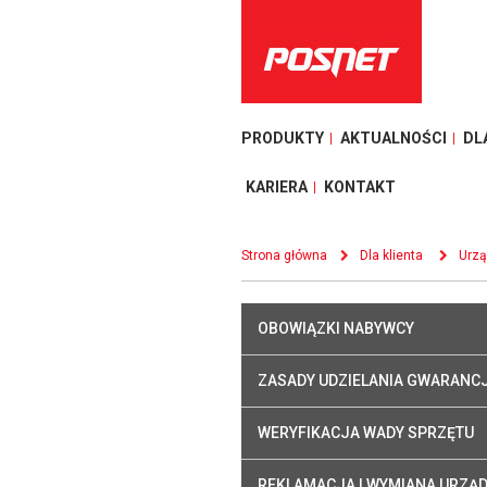
PRODUKTY
AKTUALNOŚCI
DL
KARIERA
KONTAKT
Strona główna
Dla klienta
Urzą
OBOWIĄZKI NABYWCY
ZASADY UDZIELANIA GWARANCJ
WERYFIKACJA WADY SPRZĘTU
REKLAMACJA I WYMIANA URZĄ