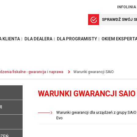
INFOLINIA
SPRAWDŹ SWÓJ S
A KLIENTA
DLA DEALERA
DLA PROGRAMISTY
OKIEM EKSPERT
dzenia fiskalne - gwarancja i naprawa
Warunki gwarancji SAiO
WARUNKI GWARANCJI SAIO
I
Warunki gwarancji dla urządzeń z grupy SAiO t
Evo
DZEŃ