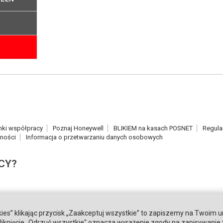
nki współpracy
Poznaj Honeywell
BLIKIEM na kasach POSNET
Regula
tności
Informacja o przetwarzaniu danych osobowych
CY?
ies” klikając przycisk „Zaakceptuj wszystkie” to zapiszemy na Twoim u
. Kliknięcie „Odrzuć wszystkie" oznacza wyrażenie zgody na zapisywanie