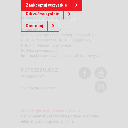
Zaakceptuj wszystkie
Odrzuć wszystkie
DOWIEDZ SIĘ WIĘCEJ
Dostosuj
Strona główna
Zaufali nam
Warunki współpracy
Poznaj Honeywell
BLIKIEM na kasach POSNET
Regulaminy
RODO
Relacje inwestorskie
Polityka prywatności
Informacja o przetwarzaniu danych osobowych
POTRZEBUJESZ
POMOCY?
Skontaktuj się z nami
© Copyright 2026 Posnet Polska S.A.
Ceny i parametry techniczne podane na stronie
internetowej mogą ulec zmianie