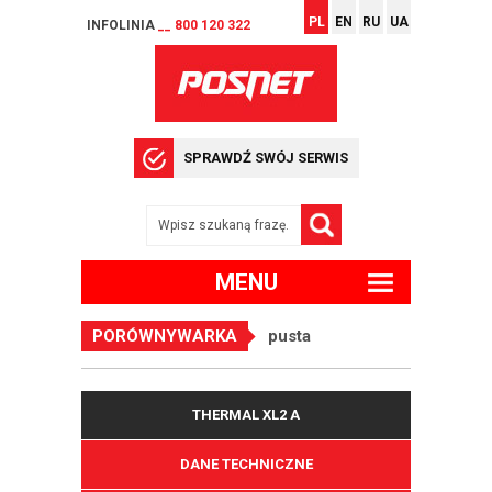
PL
EN
RU
UA
INFOLINIA
__ 800 120 322
SPRAWDŹ SWÓJ SERWIS
MENU
PORÓWNYWARKA
pusta
THERMAL XL2 A
DANE TECHNICZNE