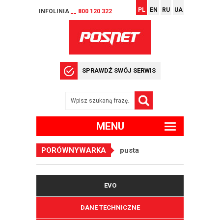
PL
EN
RU
UA
INFOLINIA
__ 800 120 322
SPRAWDŹ SWÓJ SERWIS
MENU
PORÓWNYWARKA
pusta
EVO
DANE TECHNICZNE