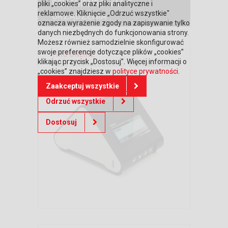
REKOMENDOWANE
pliki „cookies” oraz pliki analityczne i
reklamowe. Kliknięcie „Odrzuć wszystkie"
URZĄDZENIA
oznacza wyrażenie zgody na zapisywanie tylko
danych niezbędnych do funkcjonowania strony.
Możesz również samodzielnie skonfigurować
swoje preferencje dotyczące plików „cookies”
TRIO ONLINE
klikając przycisk „Dostosuj”. Więcej informacji o
Cena detaliczna netto: 2499,00 PLN
„cookies” znajdziesz w
polityce prywatności
.
Zaakceptuj wszystkie
Odrzuć wszystkie
Dostosuj