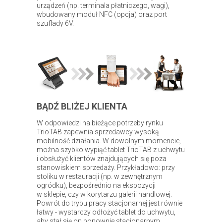
urządzeń (np. terminala płatniczego, wagi),
wbudowany moduł NFC (opcja) oraz port
szuflady 6V.
BĄDŹ BLIŻEJ KLIENTA
W odpowiedzi na bieżące potrzeby rynku
TrioTAB zapewnia sprzedawcy wysoką
mobilność działania. W dowolnym momencie,
można szybko wypiąć tablet TrioTAB z uchwytu
i obsłużyć klientów znajdujących się poza
stanowiskiem sprzedaży. Przykładowo: przy
stoliku w restauracji (np. w zewnętrznym
ogródku), bezpośrednio na ekspozycji
w sklepie, czy w korytarzu galerii handlowej.
Powrót do trybu pracy stacjonarnej jest równie
łatwy - wystarczy odłożyć tablet do uchwytu,
aby stał się on ponownie stacjonarnym