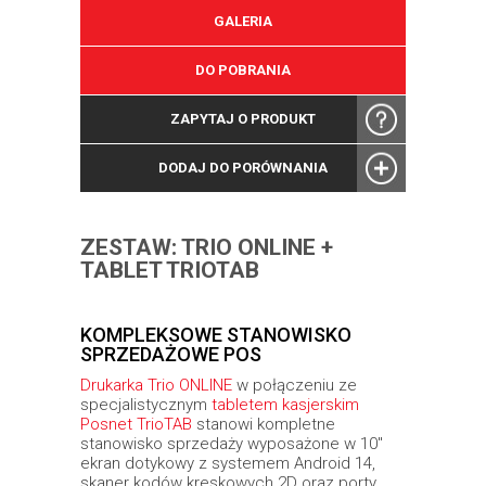
GALERIA
DO POBRANIA
ZAPYTAJ O PRODUKT
DODAJ DO PORÓWNANIA
ZESTAW: TRIO ONLINE +
TABLET TRIOTAB
KOMPLEKSOWE STANOWISKO
SPRZEDAŻOWE POS
Drukarka Trio ONLINE
w połączeniu ze
specjalistycznym
tabletem kasjerskim
Posnet TrioTAB
stanowi kompletne
stanowisko sprzedaży wyposażone w 10"
ekran dotykowy z systemem Android 14,
skaner kodów kreskowych 2D oraz porty