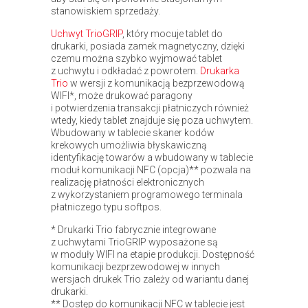
stanowiskiem sprzedaży.
Uchwyt TrioGRIP
, który mocuje tablet do
drukarki, posiada zamek magnetyczny, dzięki
czemu można szybko wyjmować tablet
z uchwytu i odkładać z powrotem.
Drukarka
Trio
w wersji z komunikacją bezprzewodową
WIFI*, może drukować paragony
i potwierdzenia transakcji płatniczych również
wtedy, kiedy tablet znajduje się poza uchwytem.
Wbudowany w tablecie skaner kodów
krekowych umożliwia błyskawiczną
identyfikację towarów a wbudowany w tablecie
moduł komunikacji NFC (opcja)** pozwala na
realizację płatności elektronicznych
z wykorzystaniem programowego terminala
płatniczego typu softpos.
* Drukarki Trio fabrycznie integrowane
z uchwytami TrioGRIP wyposażone są
w moduły WIFI na etapie produkcji. Dostępność
komunikacji bezprzewodowej w innych
wersjach drukek Trio zależy od wariantu danej
drukarki.
** Dostęp do komunikacji NFC w tablecie jest