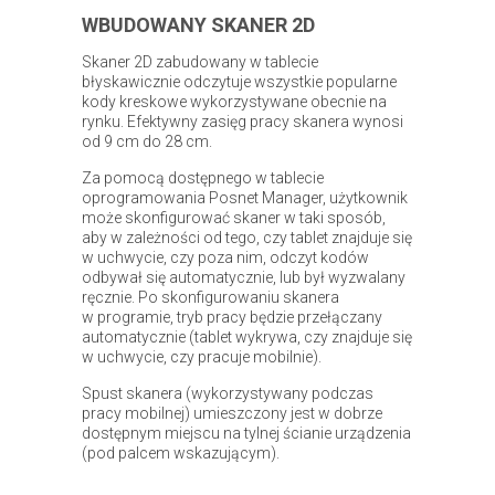
WBUDOWANY SKANER 2D
Skaner 2D zabudowany w tablecie
błyskawicznie odczytuje wszystkie popularne
kody kreskowe wykorzystywane obecnie na
rynku. Efektywny zasięg pracy skanera wynosi
od 9 cm do 28 cm.
Za pomocą dostępnego w tablecie
oprogramowania Posnet Manager, użytkownik
może skonfigurować skaner w taki sposób,
aby w zależności od tego, czy tablet znajduje się
w uchwycie, czy poza nim, odczyt kodów
odbywał się automatycznie, lub był wyzwalany
ręcznie. Po skonfigurowaniu skanera
w programie, tryb pracy będzie przełączany
automatycznie (tablet wykrywa, czy znajduje się
w uchwycie, czy pracuje mobilnie).
Spust skanera (wykorzystywany podczas
pracy mobilnej) umieszczony jest w dobrze
dostępnym miejscu na tylnej ścianie urządzenia
(pod palcem wskazującym).