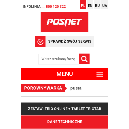
PL
EN
RU
UA
INFOLINIA
__ 800 120 322
SPRAWDŹ SWÓJ SERWIS
MENU
PORÓWNYWARKA
pusta
ZESTAW: TRIO ONLINE + TABLET TRIOTAB
DANE TECHNICZNE