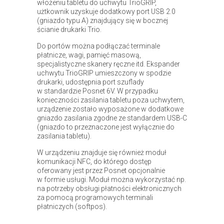
włożeniu tabletu do uchwytu TrioGRIP,
użtkownik uzyskuje dodatkowy port USB 2.0
(gniazdo typu A) znajdujący się w bocznej
ścianie drukarki Trio.
Do portów można podłączać terminale
płatnicze, wagi, pamięć masową,
specjalistyczne skanery ręczne itd. Ekspander
uchwytu TrioGRIP umieszczony w spodzie
drukarki, udostępnia port szuflady
w standardzie Posnet 6V. W przypadku
konieczności zasilania tabletu poza uchwytem,
urządzenie zostało wyposażone w dodatkowe
gniazdo zasilania zgodne ze standardem USB-C
(gniazdo to przeznaczone jest wyłącznie do
zasilania tabletu).
W urządzeniu znajduje się również moduł
komunikacji NFC, do którego dostęp
oferowany jest przez Posnet opcjonalnie
w formie usługi. Moduł można wykorzystać np.
na potrzeby obsługi płatności elektronicznych
za pomocą programowych terminali
płatniczych (softpos).