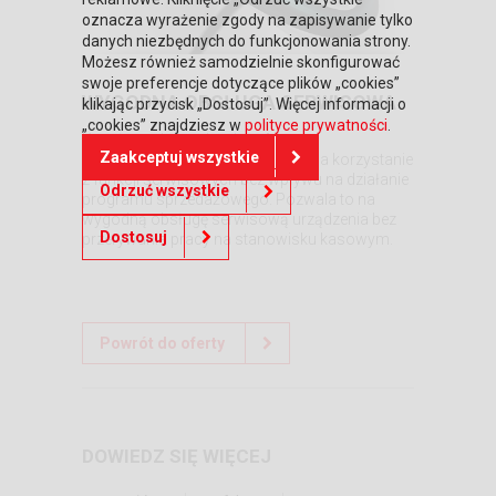
oznacza wyrażenie zgody na zapisywanie tylko
danych niezbędnych do funkcjonowania strony.
Możesz również samodzielnie skonfigurować
swoje preferencje dotyczące plików „cookies”
WYGODNA OBSŁUGA SERWISOWA
klikając przycisk „Dostosuj”. Więcej informacji o
„cookies” znajdziesz w
polityce prywatności
.
Kanał serwisowy jest interfejsem
Zaakceptuj wszystkie
komunikacyjnym, który pozwala na korzystanie
z funkcji serwisowych bez wpływu na działanie
Odrzuć wszystkie
programu sprzedażowego. Pozwala to na
wygodną obsługę serwisową urządzenia bez
Dostosuj
przerywania pracy na stanowisku kasowym.
Powrót do oferty
DOWIEDZ SIĘ WIĘCEJ