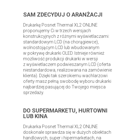
SAM ZDECYDUJ O ARANŻACJI
Drukarkę Posnet Thermal XL2 ONLINE
proponujemy Ci w trzech wersjach
konstrukcyjnych z różnymi wyświetlaczami:
standardowym LCD (na chorągiewce),
wolnostojącym LCD lub wbudowanym
w pokrywę drukarki OLED. Istnieje również
możliwość produkcji drukarki w wersji
z wyświetlaczem podwieszanym LCD (oferta
niestandardowa, realizowana na zamówienie
klienta). Dzięki tak szerokiemu wachlarzowi
oferty masz pełną swobodę wyboru drukarki
najbardziej pasującej do Twojego miejsca
sprzedaży.
DO SUPERMARKETU, HURTOWNI
LUB KINA
Drukarka Posnet Thermal XL2 ONLINE
doskonale sprawdza się w dużych obiektach
handlowych, super i hipermarketach, na