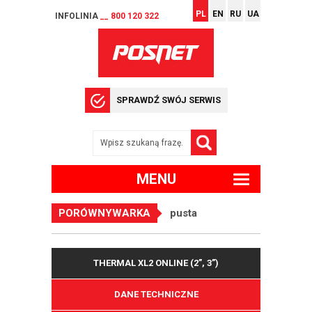
PL
EN
RU
UA
INFOLINIA
__ 800 120 322
SPRAWDŹ SWÓJ SERWIS
MENU
PORÓWNYWARKA
pusta
THERMAL XL2 ONLINE (2”, 3”)
DANE TECHNICZNE