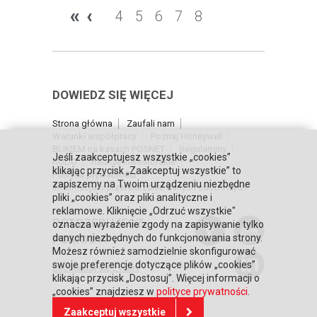
«
‹
4
5
6
7
8
DOWIEDZ SIĘ WIĘCEJ
Strona główna
Zaufali nam
Warunki współpracy
Poznaj Honeywell
BLIKIEM na kasach POSNET
Regulaminy
Jeśli zaakceptujesz wszystkie „cookies”
RODO
Relacje inwestorskie
klikając przycisk „Zaakceptuj wszystkie” to
Polityka prywatności
zapiszemy na Twoim urządzeniu niezbędne
Informacja o przetwarzaniu danych osobowych
pliki „cookies” oraz pliki analityczne i
reklamowe. Kliknięcie „Odrzuć wszystkie"
POTRZEBUJESZ
oznacza wyrażenie zgody na zapisywanie tylko
POMOCY?
danych niezbędnych do funkcjonowania strony.
Możesz również samodzielnie skonfigurować
swoje preferencje dotyczące plików „cookies”
Skontaktuj się z nami
klikając przycisk „Dostosuj”. Więcej informacji o
„cookies” znajdziesz w
polityce prywatności
.
Zaakceptuj wszystkie