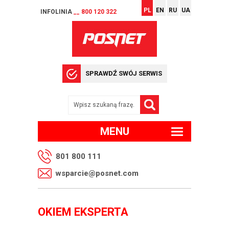
PL
EN
RU
UA
INFOLINIA
__ 800 120 322
SPRAWDŹ SWÓJ SERWIS
MENU
801 800 111
wsparcie@posnet.com
OKIEM EKSPERTA