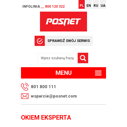
PL
EN
RU
UA
INFOLINIA
__ 800 120 322
SPRAWDŹ SWÓJ SERWIS
MENU
801 800 111
wsparcie@posnet.com
OKIEM EKSPERTA