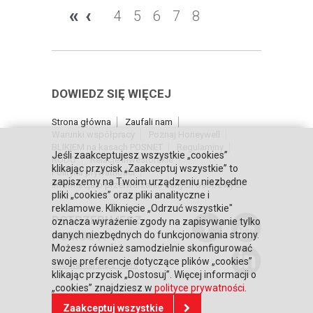
«
‹
4
5
6
7
8
DOWIEDZ SIĘ WIĘCEJ
Strona główna
Zaufali nam
Warunki współpracy
Poznaj Honeywell
BLIKIEM na kasach POSNET
Regulaminy
Jeśli zaakceptujesz wszystkie „cookies”
RODO
Relacje inwestorskie
klikając przycisk „Zaakceptuj wszystkie” to
Polityka prywatności
zapiszemy na Twoim urządzeniu niezbędne
Informacja o przetwarzaniu danych osobowych
pliki „cookies” oraz pliki analityczne i
reklamowe. Kliknięcie „Odrzuć wszystkie"
POTRZEBUJESZ
oznacza wyrażenie zgody na zapisywanie tylko
POMOCY?
danych niezbędnych do funkcjonowania strony.
Możesz również samodzielnie skonfigurować
swoje preferencje dotyczące plików „cookies”
Skontaktuj się z nami
klikając przycisk „Dostosuj”. Więcej informacji o
„cookies” znajdziesz w
polityce prywatności
.
Zaakceptuj wszystkie