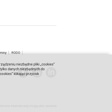
miny
RODO
rządzeniu niezbędne pliki „cookies”
 tylko danych niezbędnych do
okies” klikając przycisk
stronie internetowej mogą ulec zmianie