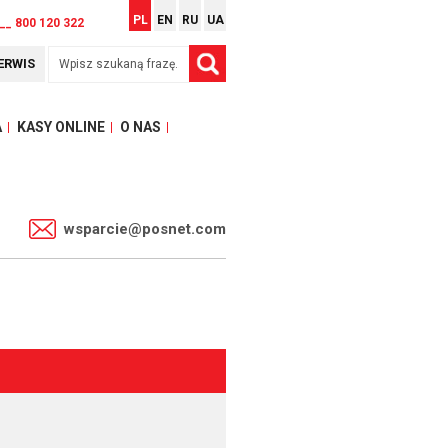
PL
EN
RU
UA
__ 800 120 322
ERWIS
A
KASY ONLINE
O NAS
1
wsparcie@posnet.com