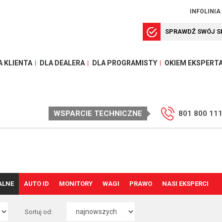
INFOLINIA
SPRAWDŹ SWÓJ S
A KLIENTA
DLA DEALERA
DLA PROGRAMISTY
OKIEM EKSPERT
WSPARCIE TECHNICZNE
801 800 11
ALNE
AUTO ID
MONITORY
WAGI
PRAWO
NASI EKSPERCI
Sortuj od: