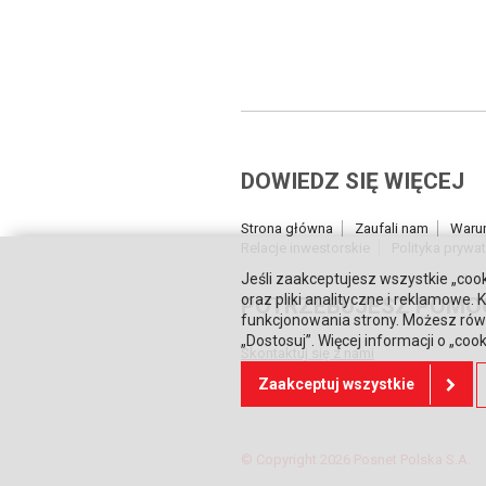
DOWIEDZ SIĘ WIĘCEJ
Strona główna
Zaufali nam
Waru
Relacje inwestorskie
Polityka prywa
Jeśli zaakceptujesz wszystkie „cook
oraz pliki analityczne i reklamowe
POTRZEBUJESZ POMO
funkcjonowania strony. Możesz równ
„Dostosuj”. Więcej informacji o „coo
Skontaktuj się z nami
Zaakceptuj wszystkie
© Copyright 2026 Posnet Polska S.A.