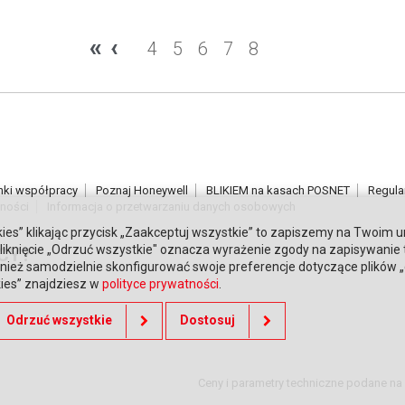
«
‹
4
5
6
7
8
nki współpracy
Poznaj Honeywell
BLIKIEM na kasach POSNET
Regula
tności
Informacja o przetwarzaniu danych osobowych
ies” klikając przycisk „Zaakceptuj wszystkie” to zapiszemy na Twoim u
. Kliknięcie „Odrzuć wszystkie" oznacza wyrażenie zgody na zapisywanie
CY?
ież samodzielnie skonfigurować swoje preferencje dotyczące plików „co
kies” znajdziesz w
polityce prywatności
.
Odrzuć wszystkie
Dostosuj
Ceny i parametry techniczne podane na 