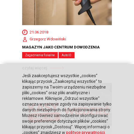
21.06.2018
Grzegorz Wdowiński
MAGAZYN JAKO CENTRUM DOWODZENIA
Zagadnienia fiskalne
Auto ID
czytaj więcej
Jeśli zaakceptujesz wszystkie „cookies”
klikając przycisk „Zaakceptuj wszystkie” to
zapiszemy na Twoim urządzeniu niezbędne
pliki „cookies” oraz pliki analityczne i
reklamowe. Kliknięcie „Odrzuć wszystkie"
oznacza wyrażenie zgody na zapisywanie tylko
danych niezbędnych do funkcjonowania strony.
Możesz również samodzielnie skonfigurować
swoje preferencje dotyczące plików „cookies”
klikając przycisk „Dostosuj”. Więcej informacji o
„cookies” znajdziesz w
polityce prywatności
.