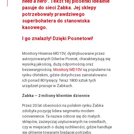
need a hero"
. Tekst tej piosenki idealnie
pasuje do sieci Żabka. Jej sklepy
potrzebowały prawdziwego
superbohatera do stanowiska
kasowego.
I go znalazły! Dzięki Posnetowi!
Monitory Hisense MD15V, dystrybuowane przez
autoryzowanych Dilerów Posnet, charakteryzują się
wysoką jakością, dużą odpornością oraz
bezawaryjnością.
Monitory MD15V
są popularne na
rynku chińskim, gdzie dotychczas zainstalowano
ich ponad 80 tysięcy. Teraz 1800 sztuk tych
urządzeń pracuje w Żabkach.
Żabka – 2 miliony klientów dziennie
Przez 20 lat obecności na polskim rynku Żabka
zdobyła pozycję lidera segmentu modern
convenience. Ta nazwa odnosi się do małych
sklepów, zazwyczaj usytuowanych na osiedlach,
czy w miejscach o dużej ruchliwości, gdzie handluje
się głównie towarami bieżącej potrzeby.