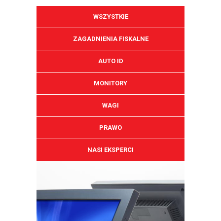
WSZYSTKIE
ZAGADNIENIA FISKALNE
AUTO ID
MONITORY
WAGI
PRAWO
NASI EKSPERCI