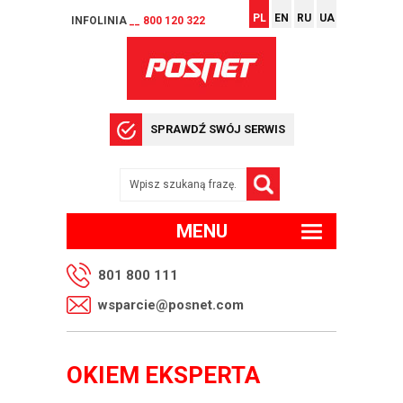
PL
EN
RU
UA
INFOLINIA
__ 800 120 322
SPRAWDŹ SWÓJ SERWIS
MENU
801 800 111
wsparcie@posnet.com
OKIEM EKSPERTA