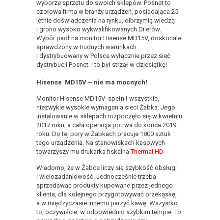
wyborze sprzętu do swoich sklepów. Posnet to
czołowa firma w branży urządzeń, posiadająca 25 -
letnie doświadczenia na rynku, olbrzymią wiedzą
i grono wysoko wykwalifikowanych Dilerów.
Wybór padł na monitor Hisense MD15V, doskonale
sprawdzony w trudnych warunkach
i dystrybuowany w Polsce wyłącznie przez sieć
dystrybucji Posnet. I to był strzał w dziesiątkę!
Hisense MD15V – nie ma mocnych!
Monitor Hisense MD15V spełnił wszystkie,
niezwykle wysokie wymagania sieci Żabka. Jego
instalowanie w sklepach rozpoczęło się w kwietniu
2017 roku, a cała operacja potrwa do końca 2019
roku. Do tej pory w Żabkach pracuje 1800 sztuk
tego urządzenia. Na stanowiskach kasowych
towarzyszy mu drukarka fiskalna
Thermal HD
.
Wiadomo, że w Żabce liczy się szybkość obsługi
i wielozadaniowość. Jednocześnie trzeba
sprzedawać produkty kupowane przez jednego
klienta, dla kolejnego przygotowywać przekąskę,
a w międzyczasie innemu parzyć kawę. Wszystko
to, oczywiście, w odpowiednio szybkim tempie. To