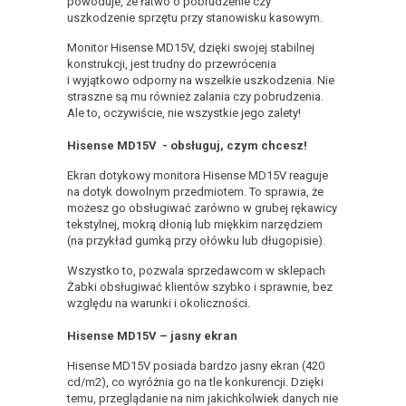
powoduje, że łatwo o pobrudzenie czy
uszkodzenie sprzętu przy stanowisku kasowym.
Monitor Hisense MD15V, dzięki swojej stabilnej
konstrukcji, jest trudny do przewrócenia
i wyjątkowo odporny na wszelkie uszkodzenia. Nie
straszne są mu również zalania czy pobrudzenia.
Ale to, oczywiście, nie wszystkie jego zalety!
Hisense MD15V - obsługuj, czym chcesz!
Ekran dotykowy monitora Hisense MD15V reaguje
na dotyk dowolnym przedmiotem. To sprawia, że
możesz go obsługiwać zarówno w grubej rękawicy
tekstylnej, mokrą dłonią lub miękkim narzędziem
(na przykład gumką przy ołówku lub długopisie).
Wszystko to, pozwala sprzedawcom w sklepach
Żabki obsługiwać klientów szybko i sprawnie, bez
względu na warunki i okoliczności.
Hisense MD15V – jasny ekran
Hisense MD15V posiada bardzo jasny ekran (420
cd/m2), co wyróżnia go na tle konkurencji. Dzięki
temu, przeglądanie na nim jakichkolwiek danych nie