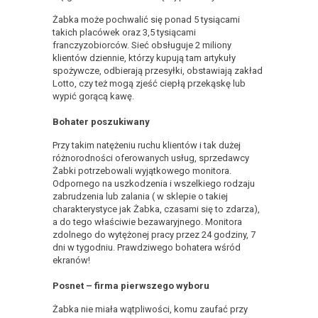
Żabka może pochwalić się ponad 5 tysiącami
takich placówek oraz 3,5 tysiącami
franczyzobiorców. Sieć obsługuje 2 miliony
klientów dziennie, którzy kupują tam artykuły
spożywcze, odbierają przesyłki, obstawiają zakład
Lotto, czy też mogą zjeść ciepłą przekąskę lub
wypić gorącą kawę.
Bohater poszukiwany
Przy takim natężeniu ruchu klientów i tak dużej
różnorodności oferowanych usług, sprzedawcy
Żabki potrzebowali wyjątkowego monitora.
Odpornego na uszkodzenia i wszelkiego rodzaju
zabrudzenia lub zalania ( w sklepie o takiej
charakterystyce jak Żabka, czasami się to zdarza),
a do tego właściwie bezawaryjnego. Monitora
zdolnego do wytężonej pracy przez 24 godziny, 7
dni w tygodniu. Prawdziwego bohatera wśród
ekranów!
Posnet – firma pierwszego wyboru
Żabka nie miała wątpliwości, komu zaufać przy