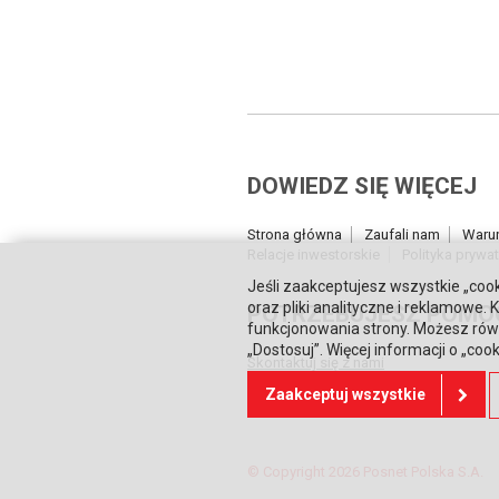
DOWIEDZ SIĘ WIĘCEJ
Strona główna
Zaufali nam
Waru
Relacje inwestorskie
Polityka prywa
Jeśli zaakceptujesz wszystkie „cook
oraz pliki analityczne i reklamowe
POTRZEBUJESZ POMO
funkcjonowania strony. Możesz równ
„Dostosuj”. Więcej informacji o „coo
Skontaktuj się z nami
Zaakceptuj wszystkie
© Copyright 2026 Posnet Polska S.A.