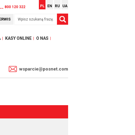
PL
EN
RU
UA
__ 800 120 322
ERWIS
A
KASY ONLINE
O NAS
1
wsparcie@posnet.com