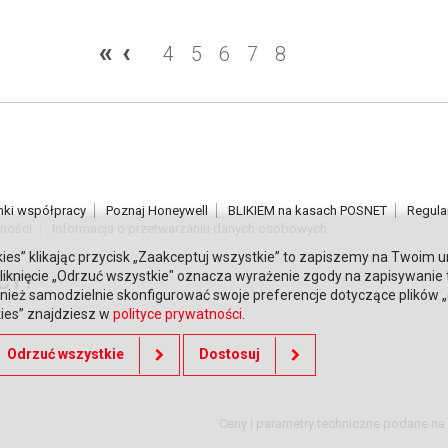
«
‹
4
5
6
7
8
nki współpracy
Poznaj Honeywell
BLIKIEM na kasach POSNET
Regula
tności
Informacja o przetwarzaniu danych osobowych
ies” klikając przycisk „Zaakceptuj wszystkie” to zapiszemy na Twoim u
. Kliknięcie „Odrzuć wszystkie" oznacza wyrażenie zgody na zapisywanie
CY?
ież samodzielnie skonfigurować swoje preferencje dotyczące plików „co
kies” znajdziesz w
polityce prywatności
.
Odrzuć wszystkie
Dostosuj
Ceny i parametry techniczne podane na 