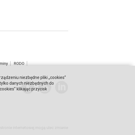
miny
RODO
rządzeniu niezbędne pliki „cookies”
 tylko danych niezbędnych do
okies” klikając przycisk
stronie internetowej mogą ulec zmianie