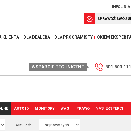
INFOLINIA
SPRAWDŹ SWÓJ S
A KLIENTA
DLA DEALERA
DLA PROGRAMISTY
OKIEM EKSPERT
WSPARCIE TECHNICZNE
801 800 11
ALNE
AUTO ID
MONITORY
WAGI
PRAWO
NASI EKSPERCI
Sortuj od: