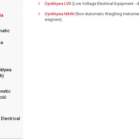
Dyrektywa LVD
(Low Voltage Electrical Equipment - 
Dyrektywa NAWI
(Non-Automatic Weighing Instrumen
ia
wagowe).
matic
ia
ektywa
h)
netic
ość
Electrical