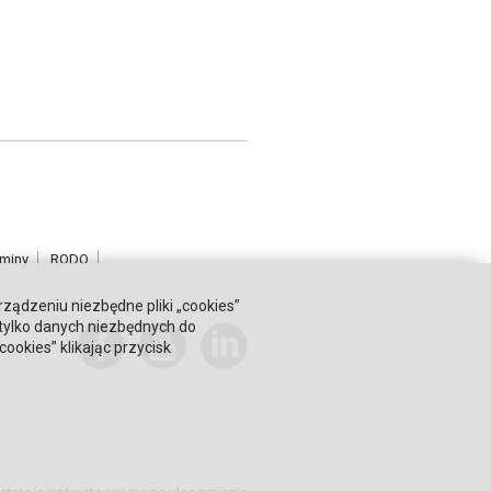
miny
RODO
rządzeniu niezbędne pliki „cookies”
 tylko danych niezbędnych do
okies” klikając przycisk