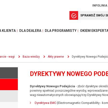
INFOLINIA
SPRAWDŹ SWÓJ S
A KLIENTA
DLA DEALERA
DLA PROGRAMISTY
OKIEM EKSPERT
rcie - wagi
Baza wiedzy
Akty prawne
Dyrektywy Nowego Podejśc
DYREKTYWY NOWEGO PODE
Dyrektywy Nowego Podejścia
- zbiór dyrektyw okreś
powinny spełniać poszczególne wyroby, wprowadzane n
wag nieautomatycznych obowiązują trzy Dyrektywy No
Dyrektywa EMC
(Electromagnetic Compatibility - ko