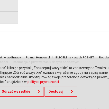
nki współpracy
Poznaj Honeywell
BLIKIEM na kasach POSNET
Regula
tności
Informacja o przetwarzaniu danych osobowych
ies” klikając przycisk „Zaakceptuj wszystkie” to zapiszemy na Twoim u
. Kliknięcie „Odrzuć wszystkie" oznacza wyrażenie zgody na zapisywanie
CY?
ież samodzielnie skonfigurować swoje preferencje dotyczące plików „co
kies” znajdziesz w
polityce prywatności
.
Odrzuć wszystkie
Dostosuj