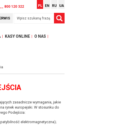
PL
EN
RU
UA
__ 800 120 322
ERWIS
A
KASY ONLINE
O NAS
ia
JŚCIA
lających zasadnicze wymagania, jakie
a rynek europejski. W stosunku do
wego Podejścia:
mpatybilność elektromagnetyczna);