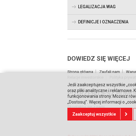
LEGALIZACJA WAG
DEFINICJE I OZNACZENIA
DOWIEDZ SIĘ WIĘCEJ
Strona główna
Zaufali nam
Waru
Relacje inwestorskie
Polityka prywa
Jeśli zaakceptujesz wszystkie „cook
oraz pliki analityczne i reklamowe
POTRZEBUJESZ POMO
funkcjonowania strony. Możesz równ
„Dostosuj”. Więcej informacji o „coo
Skontaktuj się z nami
Zaakceptuj wszystkie