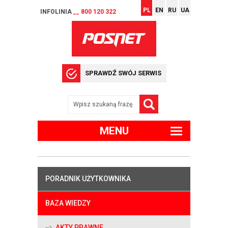
PL
EN
RU
UA
INFOLINIA
__ 800 120 322
SPRAWDŹ SWÓJ SERWIS
MENU
PORADNIK UŻYTKOWNIKA
BAZA WIEDZY
AKTY PRAWNE