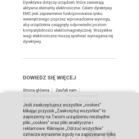
Dyrektywa dotyczy urządzeń, które zawierają
aktywne elementy elektroniczne. Celem dyrektywy
EMC jest zapewnienie funkcjonowania rynku
wewnętrznego poprzez wprowadzenie wymogu,
aby urządzenia osiągnęły odpowiedni poziom
kompatybilności elektromagnetycznej. Wszystkie
wagi elektroniczne muszą spełniać wymagania tej
dyrektywy.
DOWIEDZ SIĘ WIĘCEJ
Strona główna
Zaufali nam
Warunki współpracy
Poznaj Honeywell
BLIKIEM na kasach POSNET
Regulaminy
Jeśli zaakceptujesz wszystkie „cookies”
RODO
Relacje inwestorskie
klikając przycisk „Zaakceptuj wszystkie” to
Polityka prywatności
zapiszemy na Twoim urządzeniu niezbędne
Informacja o przetwarzaniu danych osobowych
pliki „cookies” oraz pliki analityczne i
reklamowe. Kliknięcie „Odrzuć wszystkie"
POTRZEBUJESZ
oznacza wyrażenie zgody na zapisywanie tylko