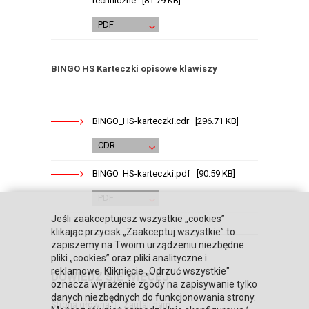
techniczne [81.79 KB]
PDF
BINGO HS Karteczki opisowe klawiszy
BINGO_HS-karteczki.cdr [296.71 KB]
CDR
BINGO_HS-karteczki.pdf [90.59 KB]
PDF
Jeśli zaakceptujesz wszystkie „cookies”
klikając przycisk „Zaakceptuj wszystkie” to
zapiszemy na Twoim urządzeniu niezbędne
pliki „cookies” oraz pliki analityczne i
reklamowe. Kliknięcie „Odrzuć wszystkie"
DOWIEDZ SIĘ WIĘCEJ
oznacza wyrażenie zgody na zapisywanie tylko
danych niezbędnych do funkcjonowania strony.
Strona główna
Zaufali nam