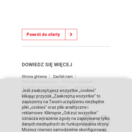
Powrót do oferty
DOWIEDZ SIĘ WIĘCEJ
Strona główna
Zaufali nam
Warunki współpracy
Poznaj Honeywell
BLIKIEM na kasach POSNET
Regulaminy
Jeśli zaakceptujesz wszystkie „cookies”
RODO
Relacje inwestorskie
klikając przycisk „Zaakceptuj wszystkie” to
Polityka prywatności
zapiszemy na Twoim urządzeniu niezbędne
Informacja o przetwarzaniu danych osobowych
pliki „cookies” oraz pliki analityczne i
reklamowe. Kliknięcie „Odrzuć wszystkie"
POTRZEBUJESZ
oznacza wyrażenie zgody na zapisywanie tylko
POMOCY?
danych niezbędnych do funkcjonowania strony.
Możesz również samodzielnie skonfigurować