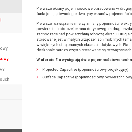
Pierwsze ekrany pojemnościowe opracowano w drugiej p
funkcjonują równolegle dwa typy ekranów pojemnościow
ii
Pierwsze rozwiązanie mierzy zmiany pojemności elektr
powierzchni roboczej ekranu dotykowego a drugie wyk
zachodzące nad powierzchnią roboczą ekranu. Drugie 
stosowane jest w małych urządzeniach mobilnych (smartf
w większych stacjonarnych ekranach dotykowych. Ekra
kowy
doskonale bardzo często stosowane są rozwiązaniach 
kowy
W ofercie Elo występują dwie pojemnościowe techn
wy
Projected Capacitive (pojemnościowy projekcyjny)
Surface Capacitive (pojemnościowy powierzchniow
touch