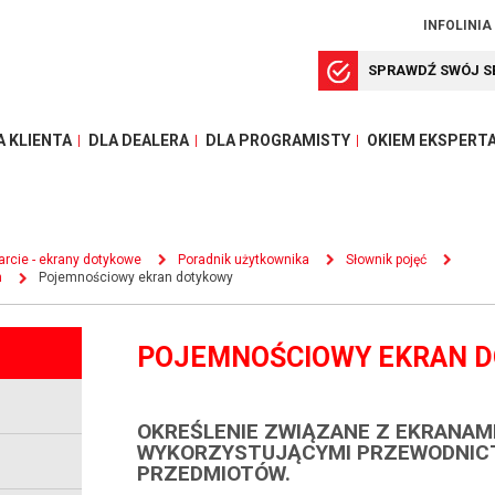
INFOLINIA
SPRAWDŹ SWÓJ S
A KLIENTA
DLA DEALERA
DLA PROGRAMISTY
OKIEM EKSPERT
rcie - ekrany dotykowe
Poradnik użytkownika
Słownik pojęć
h
Pojemnościowy ekran dotykowy
POJEMNOŚCIOWY EKRAN 
OKREŚLENIE ZWIĄZANE Z EKRANAM
WYKORZYSTUJĄCYMI PRZEWODNIC
PRZEDMIOTÓW.