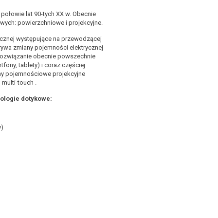
ołowie lat 90-tych XX w. Obecnie
ych: powierzchniowe i projekcyjne.
ycznej występujące na przewodzącej
rywa zmiany pojemności elektrycznej
rozwiązanie obecnie powszechnie
ony, tablety) i coraz częściej
ny pojemnościowe projekcyjne
multi-touch .
ologie dotykowe:
y)