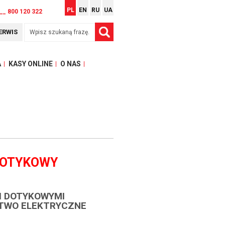
PL
EN
RU
UA
__ 800 120 322
ERWIS
A
KASY ONLINE
O NAS
DOTYKOWY
I DOTYKOWYMI
TWO ELEKTRYCZNE