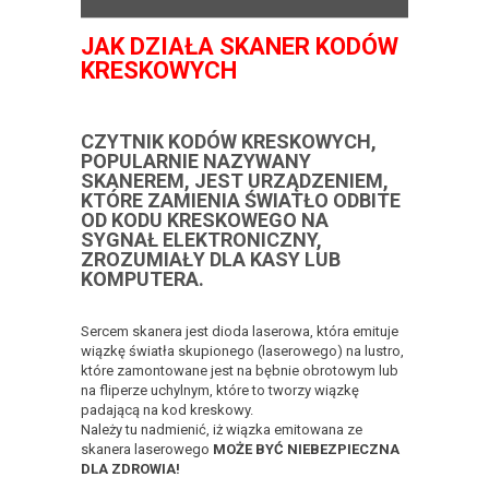
JAK DZIAŁA SKANER KODÓW
KRESKOWYCH
CZYTNIK KODÓW KRESKOWYCH,
POPULARNIE NAZYWANY
SKANEREM, JEST URZĄDZENIEM,
KTÓRE ZAMIENIA ŚWIATŁO ODBITE
OD KODU KRESKOWEGO NA
SYGNAŁ ELEKTRONICZNY,
ZROZUMIAŁY DLA KASY LUB
KOMPUTERA.
Sercem skanera jest dioda laserowa, która emituje
wiązkę światła skupionego (laserowego) na lustro,
które zamontowane jest na bębnie obrotowym lub
na fliperze uchylnym, które to tworzy wiązkę
padającą na kod kreskowy.
Należy tu nadmienić, iż wiązka emitowana ze
skanera laserowego
MOŻE BYĆ NIEBEZPIECZNA
DLA ZDROWIA!