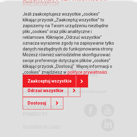
KRESKOWYCH
Jeśli zaakceptujesz wszystkie „cookies”
klikając przycisk „Zaakceptuj wszystkie” to
zapiszemy na Twoim urządzeniu niezbędne
pliki „cookies” oraz pliki analityczne i
reklamowe. Kliknięcie „Odrzuć wszystkie"
oznacza wyrażenie zgody na zapisywanie tylko
danych niezbędnych do funkcjonowania strony.
DOWIEDZ SIĘ WIĘCEJ
Możesz również samodzielnie skonfigurować
swoje preferencje dotyczące plików „cookies”
Strona główna
Zaufali nam
klikając przycisk „Dostosuj”. Więcej informacji o
Warunki współpracy
Poznaj Honeywell
„cookies” znajdziesz w
polityce prywatności
.
BLIKIEM na kasach POSNET
Regulaminy
RODO
Relacje inwestorskie
Zaakceptuj wszystkie
Polityka prywatności
Odrzuć wszystkie
Informacja o przetwarzaniu danych osobowych
Dostosuj
POTRZEBUJESZ
POMOCY?
Skontaktuj się z nami