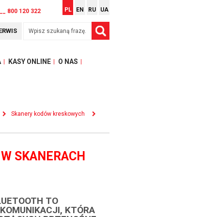
PL
EN
RU
UA
__ 800 120 322
ERWIS
A
KASY ONLINE
O NAS
Skanery kodów kreskowych
 W SKANERACH
LUETOOTH TO
 KOMUNIKACJI, KTÓRA