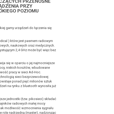
ŁĄCZĄCYCH PRZENOŚNE
ĄDZENIA PRZY
OKIEGO POZIOMU
okiej gamy urządzeń do łączenia się
Medical ) które jest pasmem radiowym
wych, naukowych oraz medycznych.
zystującym 2,4 GHz może być więc bez
wija się w oparciu o jej najmocniejsze
mocy, niskich kosztów, wbudowane
iwość pracy w sieci Ad-Hoc.
chnologią sieci bezprzewodowej
powstaje ponad pięć milionów sztuk
eń na rynku z bluetooth wynosiła już
ejsze jednostki (tzw. pikosieci) składać
dajników radiowych małej mocy
ednak możliwość wzmocnienia sygnału
e rolę nadrzędną (master), nadzorując