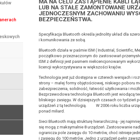
MA NA CELU ZASTĄPIENIE KABLI 
ykułów
LUB NA STAŁE ZAMONTOWANE URZ
JEDNOCZESNYM ZACHOWANIU WYS
BEZPIECZEŃSTWA.
kanerach
Specyfikacja Bluetooth określa jednolity układ dla szer
reskowych
i komunikowania ze sobą.
Bluetooth działa w paśmie ISM ( Industrial, Scientific, 
początkowo przeznaczonym do zastosowań przemysło
ISM z definicji jest pasmem nielicencjonowanym wykor
licencji wykorzystywana w większości krajów.
Technologia jest już dostępna w czterech wersjach i roz
strony – małej formy objętościowej, niskiego poboru 
zabezpieczenia, solidność, łatwość użytkowania i możl
Bezprzewodowa technologia Bluetooth jest wiodącą te
bliskiego zasięgu. W dzisiejszych czasach co tydzień 
urządzeń z tą technologią. W 2006 roku liczba urządz
ponad miliard.
Sieci Bluetooth mają strukturę hierarchiczną - jej najmni
się mogą z maksymalnie 8 urządzeń. Zastosowanie na
ogranicza pole zasięgu do 10 metrów, choć istnieje j
i zasięgu do 100 metrów. Jedno z urządzeń pełni zawsz