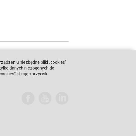
rządzeniu niezbędne pliki „cookies”
 tylko danych niezbędnych do
okies” klikając przycisk
miny
RODO