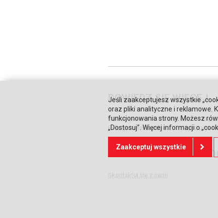
DOWIEDZ SIĘ WIĘCEJ
Jeśli zaakceptujesz wszystkie „cook
oraz pliki analityczne i reklamowe
funkcjonowania strony. Możesz równ
Strona główna
Zaufali nam
Waru
„Dostosuj”. Więcej informacji o „coo
Relacje inwestorskie
Polityka prywa
Zaakceptuj wszystkie
POTRZEBUJESZ POMO
Skontaktuj się z nami