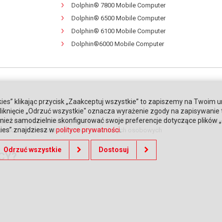
Dolphin® 7800 Mobile Computer
Dolphin® 6500 Mobile Computer
Dolphin® 6100 Mobile Computer
Dolphin®6000 Mobile Computer
ies” klikając przycisk „Zaakceptuj wszystkie” to zapiszemy na Twoim u
. Kliknięcie „Odrzuć wszystkie" oznacza wyrażenie zgody na zapisywanie
ież samodzielnie skonfigurować swoje preferencje dotyczące plików „co
nki współpracy
Poznaj Honeywell
BLIKIEM na kasach POSNET
Regula
kies” znajdziesz w
polityce prywatności
.
tności
Informacja o przetwarzaniu danych osobowych
Odrzuć wszystkie
Dostosuj
CY?