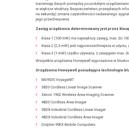
transmisję danych pomiędzy pozostałymi urządzeniami 
w większe struktury. Bezpieczeństwo przesyłanych info
na sekundę) zmiana częstotliwości nadawanego sygnał
jego przechwycenia.
Zasięg urządzenia determinowany jest przez klas
klasa 1 (100 mW) ma największy zasięg, max. do 10
klasa 2 (2,5 mW) jest najpowszechniejsza w użyciu,
klasa 3 (1 mW) rzadko używana, z zasięgiem max. d
Wszystkie urządzenia Honeywell wyposażone w bluetoo
Urządzenia Honeywell posiadające technologie blu
MS9535 VoyagerBT
3820 Cordless Linear Image Scanner
Xenon 1902 Wireless Area-Imaging Scanner
4820 Cordless Area Imager
3820i Industrial Cordless Linear Imager
4820i Industrial Cordless Area Imager
Dolphin 99EX Mobile Computers