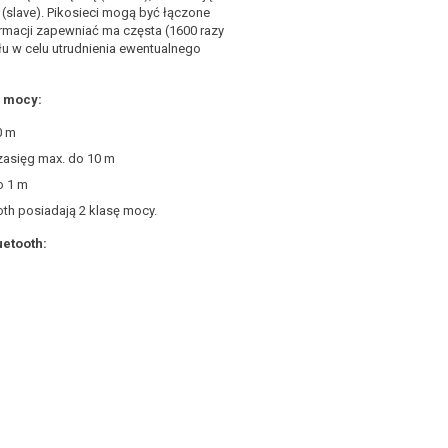
(slave). Pikosieci mogą być łączone
rmacji zapewniać ma częsta (1600 razy
u w celu utrudnienia ewentualnego
ę mocy:
0 m
 zasięg max. do 10 m
o 1 m
th posiadają 2 klasę mocy.
etooth: