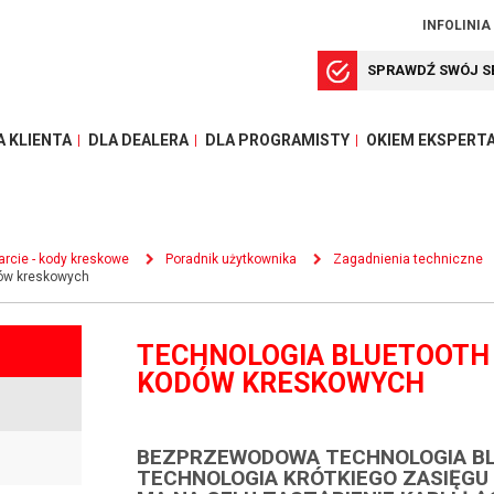
INFOLINIA
SPRAWDŹ SWÓJ S
A KLIENTA
DLA DEALERA
DLA PROGRAMISTY
OKIEM EKSPERT
rcie - kody kreskowe
Poradnik użytkownika
Zagadnienia techniczne
dów kreskowych
TECHNOLOGIA BLUETOOTH
KODÓW KRESKOWYCH
BEZPRZEWODOWA TECHNOLOGIA B
TECHNOLOGIA KRÓTKIEGO ZASIĘGU