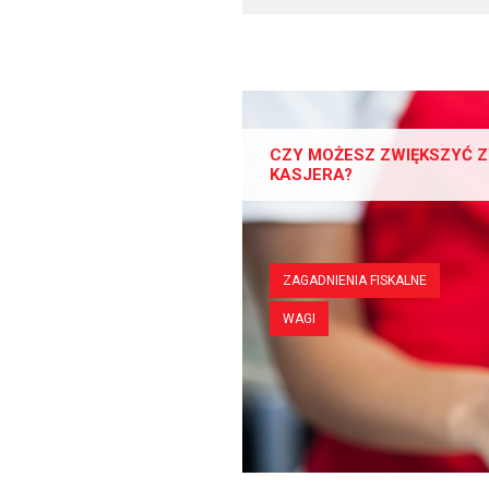
CZY MOŻESZ ZWIĘKSZYĆ Z
KASJERA?
ZAGADNIENIA FISKALNE
WAGI