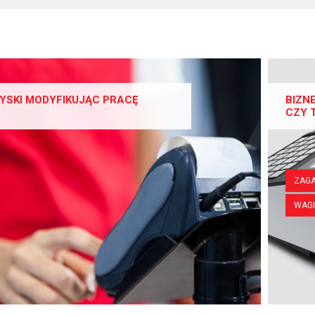
YSKI MODYFIKUJĄC PRACĘ
BIZN
CZY 
ZAGA
WAGI