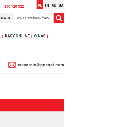
PL
EN
RU
UA
__ 800 120 322
ERWIS
A
KASY ONLINE
O NAS
1
wsparcie@posnet.com