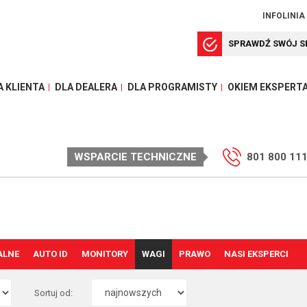
INFOLINIA
SPRAWDŹ SWÓJ S
A KLIENTA
DLA DEALERA
DLA PROGRAMISTY
OKIEM EKSPERT
WSPARCIE TECHNICZNE
801 800 11
ALNE
AUTO ID
MONITORY
WAGI
PRAWO
NASI EKSPERCI
Sortuj od: