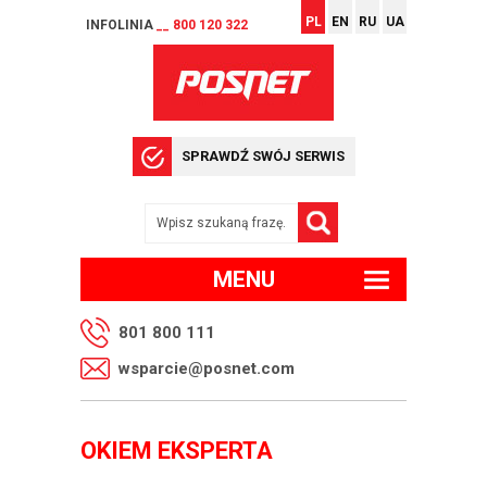
PL
EN
RU
UA
INFOLINIA
__ 800 120 322
SPRAWDŹ SWÓJ SERWIS
MENU
801 800 111
wsparcie@posnet.com
OKIEM EKSPERTA