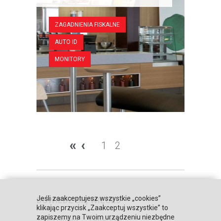
ZAGADNIENIA FISKALNE
AUTO ID
MONITORY
«
‹
1
2
Jeśli zaakceptujesz wszystkie „cookies”
DOWIEDZ SIĘ WIĘCEJ
klikając przycisk „Zaakceptuj wszystkie” to
zapiszemy na Twoim urządzeniu niezbędne
Strona główna
Zaufali nam