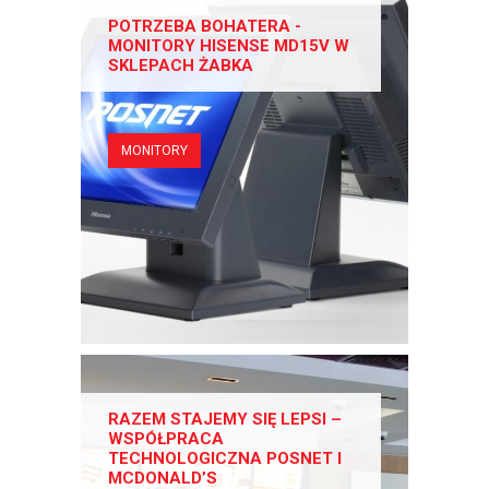
POTRZEBA BOHATERA -
MONITORY HISENSE MD15V W
SKLEPACH ŻABKA
MONITORY
RAZEM STAJEMY SIĘ LEPSI –
WSPÓŁPRACA
TECHNOLOGICZNA POSNET I
MCDONALD’S