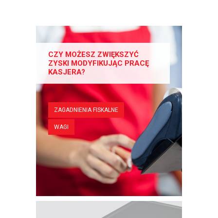
CZY MOŻESZ ZWIĘKSZYĆ
ZYSKI MODYFIKUJĄC PRACĘ
KASJERA?
ZAGADNIENIA FISKALNE
WAGI