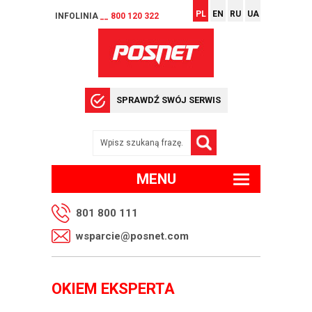
PL
EN
RU
UA
INFOLINIA
__ 800 120 322
SPRAWDŹ SWÓJ SERWIS
MENU
801 800 111
wsparcie@posnet.com
OKIEM EKSPERTA