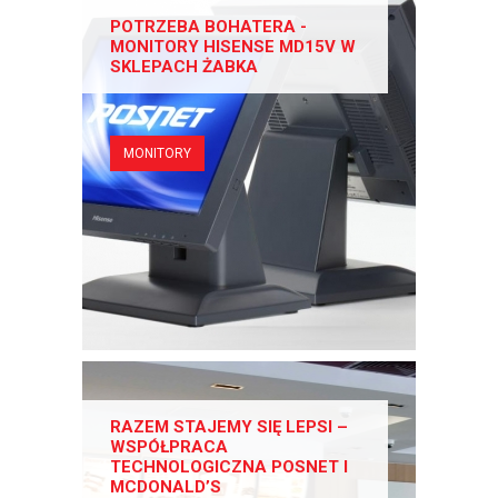
POTRZEBA BOHATERA -
MONITORY HISENSE MD15V W
SKLEPACH ŻABKA
MONITORY
RAZEM STAJEMY SIĘ LEPSI –
WSPÓŁPRACA
TECHNOLOGICZNA POSNET I
MCDONALD’S