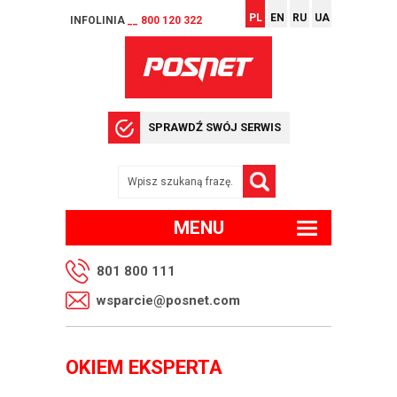
PL
EN
RU
UA
INFOLINIA
__ 800 120 322
SPRAWDŹ SWÓJ SERWIS
MENU
801 800 111
wsparcie@posnet.com
OKIEM EKSPERTA