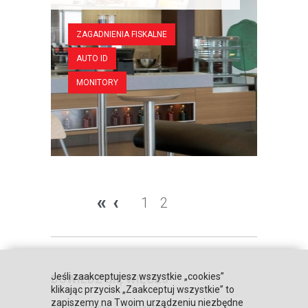
ZAGADNIENIA FISKALNE
AUTO ID
MONITORY
«
‹
1
2
Jeśli zaakceptujesz wszystkie „cookies”
DOWIEDZ SIĘ WIĘCEJ
klikając przycisk „Zaakceptuj wszystkie” to
zapiszemy na Twoim urządzeniu niezbędne
Strona główna
Zaufali nam