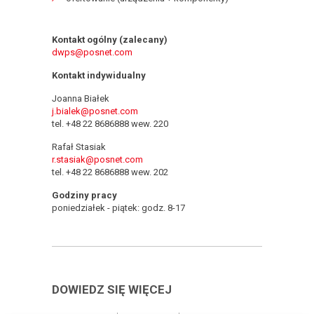
Kontakt ogólny (zalecany)
dwps@posnet.com
Kontakt indywidualny
Joanna Białek
j.bialek@posnet.com
tel. +48 22 8686888 wew. 220
Rafał Stasiak
r.stasiak@posnet.com
tel. +48 22 8686888 wew. 202
Godziny pracy
poniedziałek - piątek: godz. 8-17
DOWIEDZ SIĘ WIĘCEJ