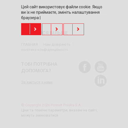
Цей сайт використовує файли cookie. Якщо
ви їх не приймаєте, змініть налаштування
браузера |
ДІЗНАТИСЯ БІЛЬШЕ
ГЛАВНАЯ
Нам довіряють
політика конфіденційності
ТОБІ ПОТРІБНА
ДОПОМОГА?
Зв'яжіться з нами
© Copyright 2026 Posnet Polska S.A.
Ціни та технічні параметри, вказані на сайті,
можуть змінюватися