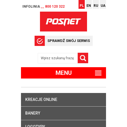
PL
EN
RU
UA
INFOLINIA
__ 800 120 322
SPRAWDŹ SWÓJ SERWIS
MENU
KREACJE ONLINE
BANERY
LOGOTYPY