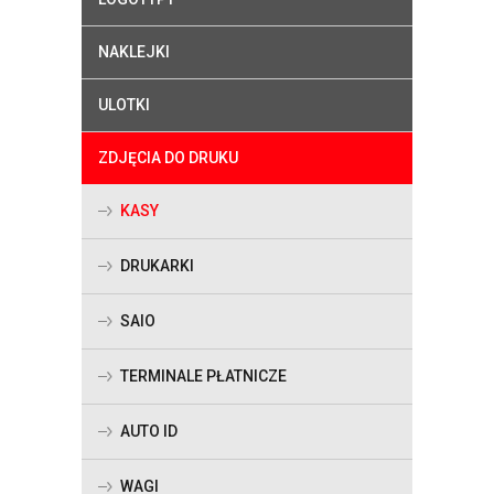
NAKLEJKI
ULOTKI
ZDJĘCIA DO DRUKU
KASY
DRUKARKI
SAIO
TERMINALE PŁATNICZE
AUTO ID
WAGI