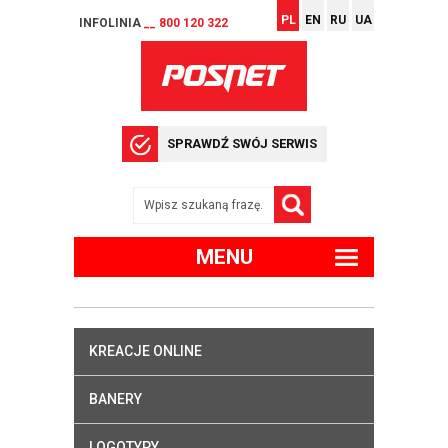
PL
EN
RU
UA
INFOLINIA
__ 800 120 322
SPRAWDŹ SWÓJ SERWIS
MENU
KREACJE ONLINE
BANERY
LOGOTYPY