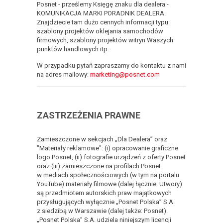
Posnet - prześlemy Księgę znaku dla dealera -
KOMUNIKACJA MARKI PORADNIK DEALERA.
Znajdziecie tam dużo cennych informacji typu:
szablony projektów oklejania samochodów
firmowych, szablony projektów witryn Waszych
punktów handlowych itp.
W przypadku pytań zapraszamy do kontaktu z nami
na adres mailowy:
marketing@posnet.com
ZASTRZEŻENIA PRAWNE
Zamieszczone w sekcjach „Dla Dealera” oraz
"Materiały reklamowe": (i) opracowanie graficzne
logo Posnet, (ii) fotografie urządzeń z oferty Posnet
oraz (iii) zamieszczone na profilach Posnet
w mediach społecznościowych (w tym na portalu
YouTube) materiały filmowe (dalej łącznie: Utwory)
są przedmiotem autorskich praw majątkowych
przysługujących wyłącznie „Posnet Polska” S.A.
z siedzibą w Warszawie (dalej także: Posnet).
„Posnet Polska” S.A. udziela niniejszym licencji