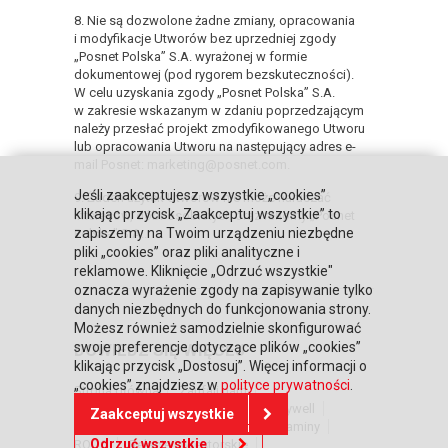
8. Nie są dozwolone żadne zmiany, opracowania
i modyfikacje Utworów bez uprzedniej zgody
„Posnet Polska” S.A. wyrażonej w formie
dokumentowej (pod rygorem bezskuteczności).
W celu uzyskania zgody „Posnet Polska” S.A.
w zakresie wskazanym w zdaniu poprzedzającym
należy przesłać projekt zmodyfikowanego Utworu
lub opracowania Utworu na następujący adres e-
mail Posnet: marketing@posnet.com.
Jeśli zaakceptujesz wszystkie „cookies”
9. Żaden użytek Utworów nie może naruszać
klikając przycisk „Zaakceptuj wszystkie” to
interesów, dóbr osobistych oraz renomy „Posnet
zapiszemy na Twoim urządzeniu niezbędne
Polska” S.A..
pliki „cookies” oraz pliki analityczne i
reklamowe. Kliknięcie „Odrzuć wszystkie"
oznacza wyrażenie zgody na zapisywanie tylko
danych niezbędnych do funkcjonowania strony.
Możesz również samodzielnie skonfigurować
swoje preferencje dotyczące plików „cookies”
DOWIEDZ SIĘ WIĘCEJ
klikając przycisk „Dostosuj”. Więcej informacji o
„cookies” znajdziesz w
polityce prywatności
.
Strona główna
Zaufali nam
Warunki współpracy
Poznaj Honeywell
Zaakceptuj wszystkie
BLIKIEM na kasach POSNET
Regulaminy
Odrzuć wszystkie
RODO
Relacje inwestorskie