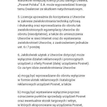
warunków niniejszej licencji przez danego Dealera,
„Posnet Polska” S.A. może wypowiedzieć licencję
temu Dealerowi ze skutkiem natychmiastowym.
5. Licencja upoważnia do korzystania z Utworów
w zakresie zwielokrotniania techniką cyfrową
i drukarską oraz wprowadzania do obrotu tak
zwielokrotnionych egzemplarzy Utworów do
obrotu (nieodpłatnie), a także do umieszczenia
Utworów w sieci Internet oraz do wystawiania
zwielokrotnień Utworów, z zastrzeżeniem jednakże
ust. 6 i 7 poniżej.
6. Jakikolwiek użytek z Utworów dotyczyć może
wyłącznie działań reklamowych i promocyjnych
urządzeń z oferty Posnet (dalej: urządzenia Posnet).
Co za tym idzie zwielokrotnienia Utworów:
a) mogą być wprowadzane do obrotu wyłącznie
w formie ulotek reklamowych i katalogów
reklamowych urządzeń Posnet, a także
b) mogą być wystawiane wyłącznie poprzez
oznaczenie punktów sprzedaży urządzeń Posnet
oraz ewentualnie stoisk targowych i witryn,
w których eksponowane są urządzenia Posnet,