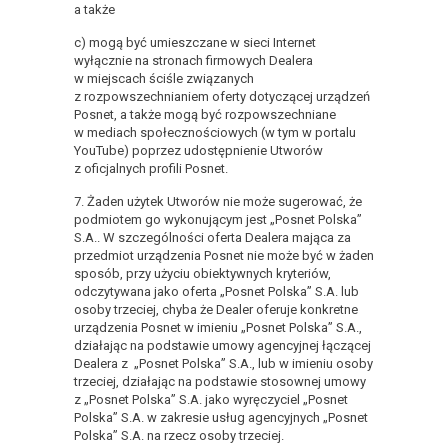
a także
c) mogą być umieszczane w sieci Internet
wyłącznie na stronach firmowych Dealera
w miejscach ściśle związanych
z rozpowszechnianiem oferty dotyczącej urządzeń
Posnet, a także mogą być rozpowszechniane
w mediach społecznościowych (w tym w portalu
YouTube) poprzez udostępnienie Utworów
z oficjalnych profili Posnet.
7. Żaden użytek Utworów nie może sugerować, że
podmiotem go wykonującym jest „Posnet Polska”
S.A.. W szczególności oferta Dealera mająca za
przedmiot urządzenia Posnet nie może być w żaden
sposób, przy użyciu obiektywnych kryteriów,
odczytywana jako oferta „Posnet Polska” S.A. lub
osoby trzeciej, chyba że Dealer oferuje konkretne
urządzenia Posnet w imieniu „Posnet Polska” S.A.,
działając na podstawie umowy agencyjnej łączącej
Dealera z „Posnet Polska” S.A., lub w imieniu osoby
trzeciej, działając na podstawie stosownej umowy
z „Posnet Polska” S.A. jako wyręczyciel „Posnet
Polska” S.A. w zakresie usług agencyjnych „Posnet
Polska” S.A. na rzecz osoby trzeciej.