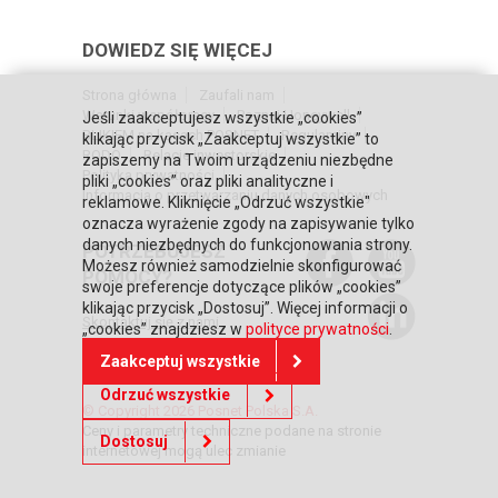
DOWIEDZ SIĘ WIĘCEJ
Strona główna
Zaufali nam
Warunki współpracy
Poznaj Honeywell
Jeśli zaakceptujesz wszystkie „cookies”
BLIKIEM na kasach POSNET
Regulaminy
klikając przycisk „Zaakceptuj wszystkie” to
RODO
Relacje inwestorskie
zapiszemy na Twoim urządzeniu niezbędne
Polityka prywatności
pliki „cookies” oraz pliki analityczne i
Informacja o przetwarzaniu danych osobowych
reklamowe. Kliknięcie „Odrzuć wszystkie"
oznacza wyrażenie zgody na zapisywanie tylko
danych niezbędnych do funkcjonowania strony.
POTRZEBUJESZ
Możesz również samodzielnie skonfigurować
POMOCY?
swoje preferencje dotyczące plików „cookies”
klikając przycisk „Dostosuj”. Więcej informacji o
Skontaktuj się z nami
„cookies” znajdziesz w
polityce prywatności
.
Zaakceptuj wszystkie
Odrzuć wszystkie
© Copyright 2026 Posnet Polska S.A.
Ceny i parametry techniczne podane na stronie
Dostosuj
internetowej mogą ulec zmianie