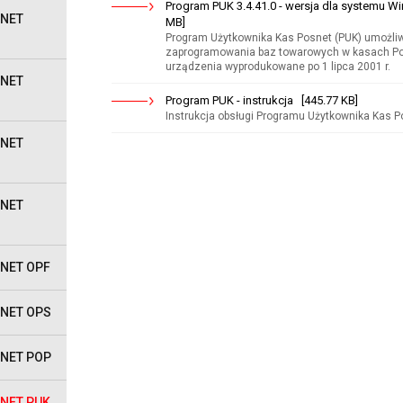
Program PUK 3.4.41.0 - wersja dla systemu W
SNET
MB]
Program Użytkownika Kas Posnet (PUK) umożli
zaprogramowania baz towarowych w kasach Po
urządzenia wyprodukowane po 1 lipca 2001 r.
SNET
Program PUK - instrukcja [445.77 KB]
Instrukcja obsługi Programu Użytkownika Kas P
SNET
SNET
NET OPF
NET OPS
NET POP
NET PUK