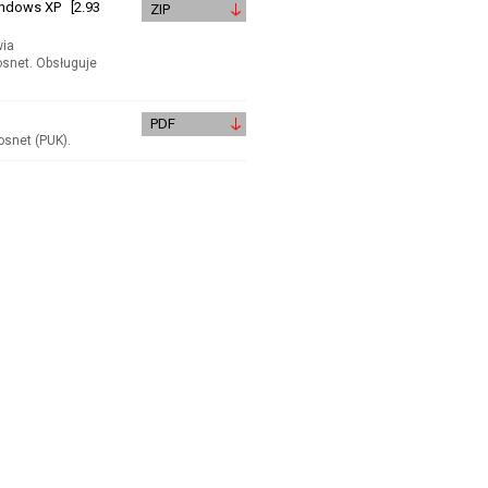
indows XP [2.93
ZIP
wia
snet. Obsługuje
PDF
osnet (PUK).