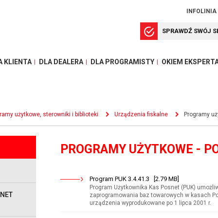
INFOLINIA
SPRAWDŹ SWÓJ S
A KLIENTA
DLA DEALERA
DLA PROGRAMISTY
OKIEM EKSPERT
ramy użytkowe, sterowniki i biblioteki
Urządzenia fiskalne
Programy uż
PROGRAMY UŻYTKOWE - P
Program PUK 3.4.41.3 [2.79 MB]
Program Użytkownika Kas Posnet (PUK) umożli
SNET
zaprogramowania baz towarowych w kasach Po
urządzenia wyprodukowane po 1 lipca 2001 r.