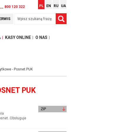
PL
EN
RU
UA
__ 800 120 322
ERWIS
A
KASY ONLINE
O NAS
ytkowe - Posnet PUK
OSNET PUK
ZIP
wia
snet. Obsługuje