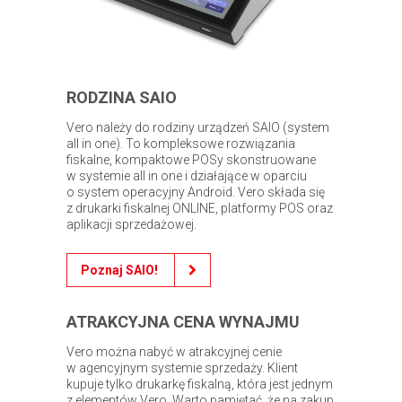
RODZINA SAIO
Vero należy do rodziny urządzeń SAIO (system
all in one). To kompleksowe rozwiązania
fiskalne, kompaktowe POSy skonstruowane
w systemie all in one i działające w oparciu
o system operacyjny Android. Vero składa się
z drukarki fiskalnej ONLINE, platformy POS oraz
aplikacji sprzedażowej.
Poznaj SAIO!
ATRAKCYJNA CENA WYNAJMU
Vero można nabyć w atrakcyjnej cenie
w agencyjnym systemie sprzedaży. Klient
kupuje tylko drukarkę fiskalną, która jest jednym
z elementów Vero. Warto pamiętać, że na zakup