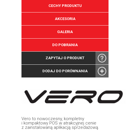
CECHY PRODUKTU
AKCESORIA
GALERIA
DO POBRANIA
ZAPYTAJ O PRODUKT
DODAJ DO PORÓWNANIA
Vero to nowoczesny, kompletny
i kompaktowy POS w atrakcyjnej cenie
z zainstalowaną aplikacją sprzedażową.