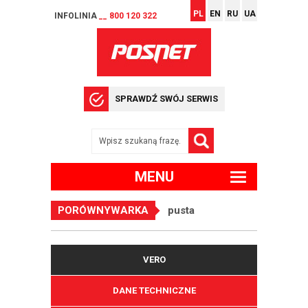
PL
EN
RU
UA
INFOLINIA
__ 800 120 322
SPRAWDŹ SWÓJ SERWIS
MENU
PORÓWNYWARKA
pusta
VERO
DANE TECHNICZNE