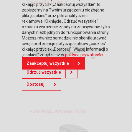
WAGA FAWAG WS-1
klikając przycisk „Zaakceptuj wszystkie” to
Cena detaliczna netto: 1199,00 PLN
zapiszemy na Twoim urządzeniu niezbędne
pliki „cookies” oraz pliki analityczne i
reklamowe. Kliknięcie „Odrzuć wszystkie"
oznacza wyrażenie zgody na zapisywanie tylko
danych niezbędnych do funkcjonowania strony.
Możesz również samodzielnie skonfigurować
swoje preferencje dotyczące plików „cookies”
klikając przycisk „Dostosuj”. Więcej informacji o
„cookies” znajdziesz w
polityce prywatności
.
Zaakceptuj wszystkie
Odrzuć wszystkie
Dostosuj
HONEYWELL VOYAGER 1472G