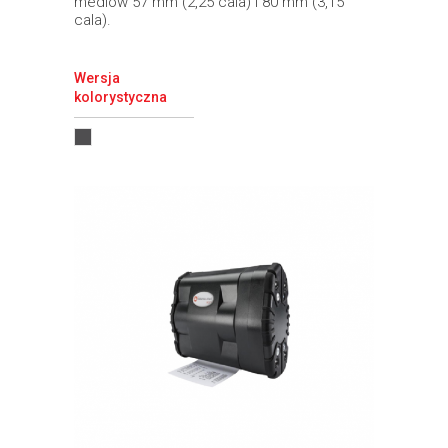
mediów 57 mm (2,25 cala) i 80 mm (3,15
cala).
Wersja
kolorystyczna