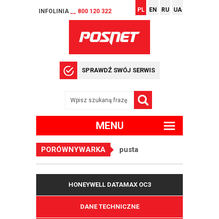
PL
EN
RU
UA
INFOLINIA
__ 800 120 322
SPRAWDŹ SWÓJ SERWIS
MENU
PORÓWNYWARKA
pusta
HONEYWELL DATAMAX OC3
DANE TECHNICZNE