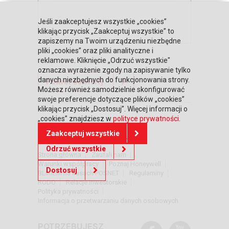
Jeśli zaakceptujesz wszystkie „cookies”
klikając przycisk „Zaakceptuj wszystkie” to
zapiszemy na Twoim urządzeniu niezbędne
pliki „cookies” oraz pliki analityczne i
reklamowe. Kliknięcie „Odrzuć wszystkie"
oznacza wyrażenie zgody na zapisywanie tylko
danych niezbędnych do funkcjonowania strony.
Powrót do oferty
Możesz również samodzielnie skonfigurować
swoje preferencje dotyczące plików „cookies”
klikając przycisk „Dostosuj”. Więcej informacji o
„cookies” znajdziesz w
polityce prywatności
.
DOWIEDZ SIĘ WIĘCEJ
Zaakceptuj wszystkie
Odrzuć wszystkie
Strona główna
Zaufali nam
Warunki współpracy
Poznaj Honeywell
Dostosuj
BLIKIEM na kasach POSNET
Regulaminy
RODO
Relacje inwestorskie
Polityka prywatności
Informacja o przetwarzaniu danych osobowych
POTRZEBUJESZ