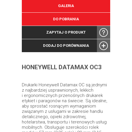
GALERIA
DO POBRANIA
ZAPYTAJ O PRODUKT
DODAJ DO PORÓWNANIA
HONEYWELL DATAMAX OC3
Drukarki Honeywell Datamax OC są jednymi
z najbardziej usprawnionych, lekkich
i ergonomicznych przenośnych drukarek
etykiet i paragonów na świecie. Są idealne,
aby sprostać rosnącym wymaganiom
związanym z usługami w zakresie handlu
detalicznego, opieki zdrowotnej,
hotelarstwa, transportu i terenowych usług
mobilnych. Obsługuje szerokości rolek