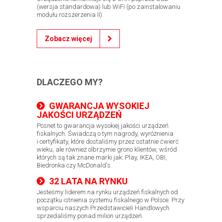
(wersja standardowa) lub WiFi (po zainstalowaniu
modułu rozszerzenia II).
Zobacz więcej
DLACZEGO MY?
GWARANCJA WYSOKIEJ
JAKOŚCI URZĄDZEŃ
​Posnet to gwarancja wysokiej jakości urządzeń
fiskalnych. Świadczą o tym nagrody, wyróżnienia
i certyfikaty, które dostaliśmy przez ostatnie ćwierć
wieku, ale również olbrzymie grono klientów, wśród
których są tak znane marki jak: Play, IKEA, OBI,
Biedronka czy McDonald's.
32 LATA NA RYNKU
Jesteśmy liderem na rynku urządzeń fiskalnych od
początku istnienia systemu fiskalnego w Polsce. Przy
wsparciu naszych Przedstawicieli Handlowych
sprzedaliśmy ponad milion urządzeń.