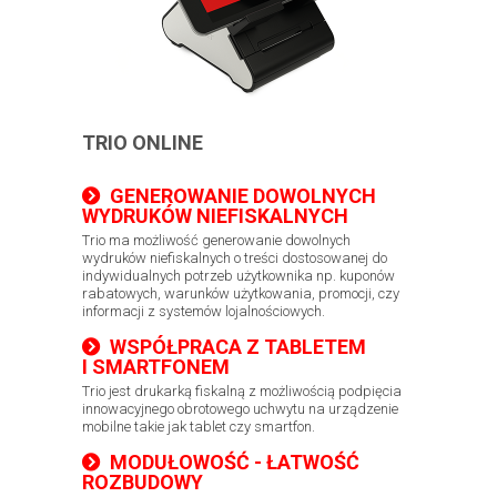
TRIO ONLINE
GENEROWANIE DOWOLNYCH
WYDRUKÓW NIEFISKALNYCH
Trio ma możliwość generowanie dowolnych
wydruków niefiskalnych o treści dostosowanej do
indywidualnych potrzeb użytkownika np. kuponów
rabatowych, warunków użytkowania, promocji, czy
informacji z systemów lojalnościowych.
WSPÓŁPRACA Z TABLETEM
I SMARTFONEM
Trio jest drukarką fiskalną z możliwością podpięcia
innowacyjnego obrotowego uchwytu na urządzenie
mobilne takie jak tablet czy smartfon.
MODUŁOWOŚĆ - ŁATWOŚĆ
ROZBUDOWY