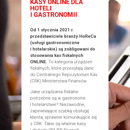
KASY ONLINE DLA
HOTELI
I GASTRONOMII
Od 1 stycznia 2021 r.
przedstawiciele branży HoReCa
(usługi gastronomiczne
i hotelarskie) są zobligowani do
stosowania kas fiskalnych
ONLINE.
To kategoria urządzeń
fiskalnych, które przesyłają dane
do Centralnego Repozytorium Kas
(CRK) Ministerstwa Finansów.
Jakie urządzania fiskalne
potrzebne są w gastronomii
i hotelarstwie? Niezawodne,
zapewniające szybką obsługę
klienta, sprawnie komunikujące się
z CRK. Takie są właśnie kasy
i drukarki ONLINE Posnet!