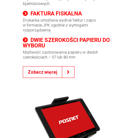
lojalnościowych.
FAKTURA FISKALNA
Drukarka umożliwia wydruk faktur i zapis
w formacie JPK zgodnie z wymogami
rozporządzenia.
DWIE SZEROKOŚCI PAPIERU DO
WYBORU
Możliwość zastosowania papieru w dwóch
szerokościach – 57 lub 80 mm.
Zobacz więcej