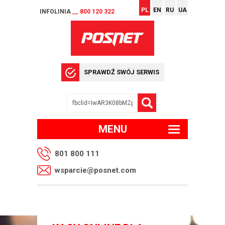
PL
EN
RU
UA
INFOLINIA
__ 800 120 322
SPRAWDŹ SWÓJ SERWIS
MENU
801 800 111
wsparcie@posnet.com