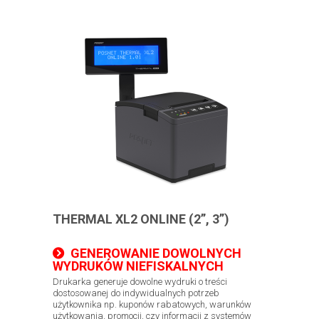
THERMAL XL2 ONLINE (2”, 3”)
GENEROWANIE DOWOLNYCH
WYDRUKÓW NIEFISKALNYCH
Drukarka generuje dowolne wydruki o treści
dostosowanej do indywidualnych potrzeb
użytkownika np. kuponów rabatowych, warunków
użytkowania, promocji, czy informacji z systemów