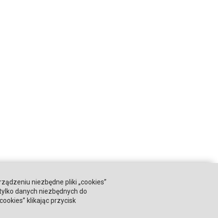
rządzeniu niezbędne pliki „cookies”
 tylko danych niezbędnych do
okies” klikając przycisk