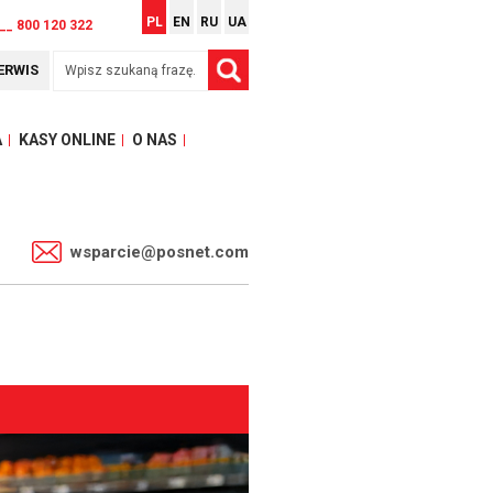
PL
EN
RU
UA
__ 800 120 322
ERWIS
A
KASY ONLINE
O NAS
1
wsparcie@posnet.com