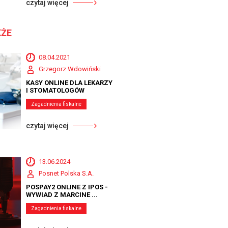
czytaj więcej
KŻE
08.04.2021
Grzegorz Wdowiński
KASY ONLINE DLA LEKARZY
I STOMATOLOGÓW
Zagadnienia fiskalne
czytaj więcej
13.06.2024
Posnet Polska S.A.
POSPAY2 ONLINE Z IPOS -
WYWIAD Z MARCINE ...
Zagadnienia fiskalne