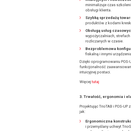
minimalizuje czas szkoleni
obsługi klienta.
Szybką sprzedażą towaró
produktów z kodami kresk
Obsługą usług czasowy
wypożyczalniach, strefach
rozliczanych w czasie.
Bezproblemowa konfigur
fiskalną i innymi urządzen
Dzięki oprogramowaniu POS-U
funkcjonalność zaawansowanej
intuicyjnej postaci.
Więcej
tutaj
3. Trwałość, ergonomia i e
Projektując TrioTAB i POS-UP z
jak:
Ergonomiczna konstruk
i przemyślany uchwyt TrioGR