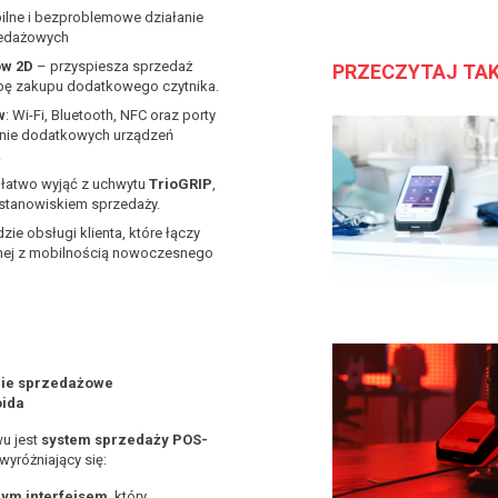
bilne i bezproblemowe działanie
zedażowych
ów 2D
– przyspiesza sprzedaż
PRZECZYTAJ TA
ebę zakupu dodatkowego czytnika.
w
: Wi-Fi, Bluetooth, NFC oraz porty
nie dodatkowych urządzeń
ż.
 łatwo wyjąć z uchwytu
TrioGRIP
,
 stanowiskiem sprzedaży.
ie obsługi klienta, które łączy
alnej z mobilnością nowoczesnego
ie sprzedażowe
oida
u jest
system sprzedaży POS-
wyróżniający się:
nym interfejsem
, który