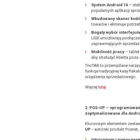
System Android 14 –
sta
popularnych aplikacji spr
Wbudowany skaner kod
towarów i eliminuje potrz
Bogaty wybór interfejsó
USB umożliwiają podłącze
usprawniających sprzeda
Mobilność pracy
– tablet
aby obsłużyć klienta poza
TrioTAB to przemyślane narzędz
funkcje tradycyjnej kasy fisk
urządzenia sprzedażowego.
Więcej
tutaj
2. POS-UP – oprogramowan
zoptymalizowane dla Andr
Kluczowym elementem zestaw
UP -
autorski produkt Posnet, 
Intuicyjnym i nowoczes