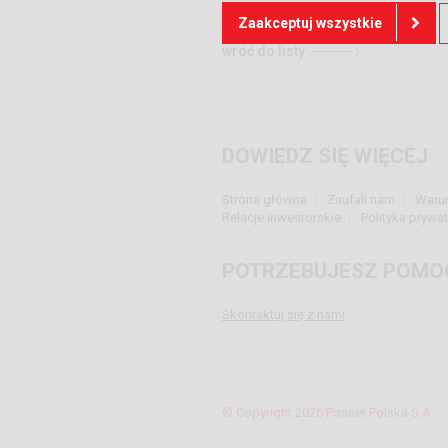
Zaakceptuj wszystkie
wróć do listy
DOWIEDZ SIĘ WIĘCEJ
Strona główna
Zaufali nam
Waru
Relacje inwestorskie
Polityka prywa
POTRZEBUJESZ POMO
Skontaktuj się z nami
© Copyright 2026 Posnet Polska S.A.