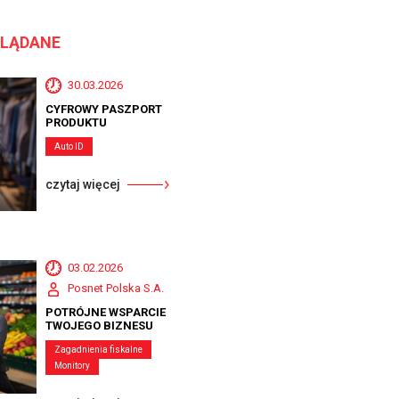
GLĄDANE
30.03.2026
CYFROWY PASZPORT
PRODUKTU
Auto ID
czytaj więcej
03.02.2026
Posnet Polska S.A.
POTRÓJNE WSPARCIE
TWOJEGO BIZNESU
Zagadnienia fiskalne
Monitory