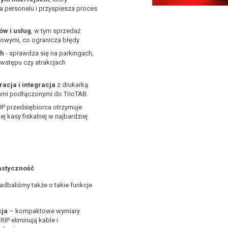
a personelu i przyspiesza proces
w i usług
, w tym sprzedaż
owymi, co ogranicza błędy
ch
- sprawdza się na parkingach,
 wstępu czy atrakcjach
acja i integracja
z drukarką
iami podłączonymi do TrioTAB.
P przedsiębiorca otrzymuje
 kasy fiskalnej w najbardziej
lastyczność
adbaliśmy także o takie funkcje
cja
– kompaktowe wymiary
IP eliminują kable i