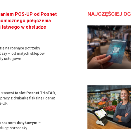
NAJCZĘŚCIEJ O
waniem POS-UP
od Posnet
nomicznego połączenia
i łatwego w obsłudze
zią na rosnące potrzeby
daży – od małych sklepów
kty usługowe.
 stanowi
tablet Posnet TrioTAB
,
pracy z drukarką fiskalną Posnet
S-UP.
 ekranem dotykowym
–
bsługę sprzedaży