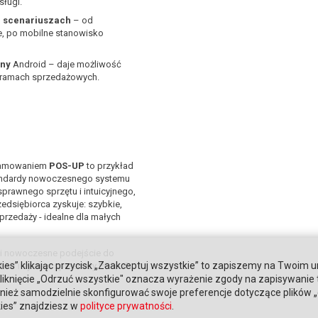
ługi.
u scenariuszach
– od
ie, po mobilne stanowisko
jny
Android – daje możliwość
gramach sprzedażowych.
ramowaniem
POS-UP
to przykład
standardy nowoczesnego systemu
sprawnego sprzętu i intuicyjnego,
edsiębiorca zyskuje: szybkie,
przedaży - idealne dla małych
 i nowoczesne podejście do
ies” klikając przycisk „Zaakceptuj wszystkie” to zapiszemy na Twoim u
oTAB i system sprzedaży POS-UP.
. Kliknięcie „Odrzuć wszystkie" oznacza wyrażenie zgody na zapisywanie
ież samodzielnie skonfigurować swoje preferencje dotyczące plików „co
kies” znajdziesz w
polityce prywatności
.