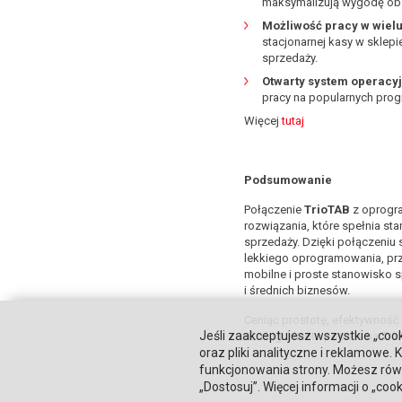
maksymalizują wygodę obs
Możliwość pracy w wiel
stacjonarnej kasy w sklep
sprzedaży.
Otwarty system operacy
pracy na popularnych pro
Więcej
tutaj
Podsumowanie
Połączenie
TrioTAB
z oprog
rozwiązania, które spełnia 
sprzedaży. Dzięki połączeniu 
lekkiego oprogramowania, prz
mobilne i proste stanowisko s
i średnich biznesów.
Ceniąc prostotę, efektywność
Jeśli zaakceptujesz wszystkie „cook
obsługi klienta postaw na Tri
oraz pliki analityczne i reklamowe
funkcjonowania strony. Możesz równ
„Dostosuj”. Więcej informacji o „coo