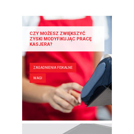
CZY MOŻESZ ZWIĘKSZYĆ
ZYSKI MODYFIKUJĄC PRACĘ
KASJERA?
ZAGADNIENIA FISKALNE
WAGI