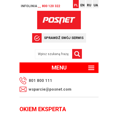
PL
EN
RU
UA
INFOLINIA
__ 800 120 322
SPRAWDŹ SWÓJ SERWIS
MENU
801 800 111
wsparcie@posnet.com
OKIEM EKSPERTA