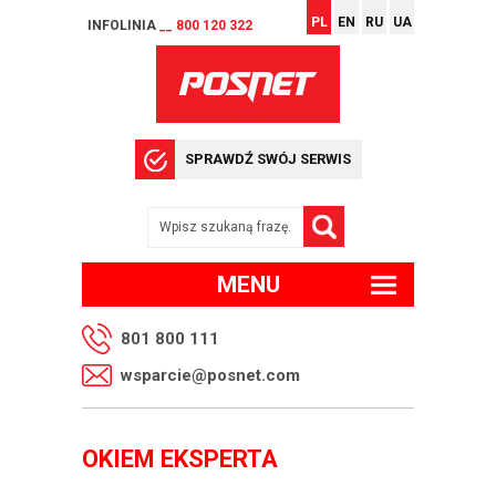
PL
EN
RU
UA
INFOLINIA
__ 800 120 322
SPRAWDŹ SWÓJ SERWIS
MENU
801 800 111
wsparcie@posnet.com
OKIEM EKSPERTA