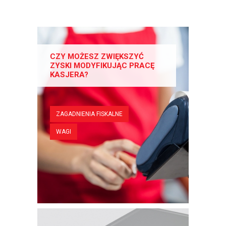
CZY MOŻESZ ZWIĘKSZYĆ
ZYSKI MODYFIKUJĄC PRACĘ
KASJERA?
ZAGADNIENIA FISKALNE
WAGI