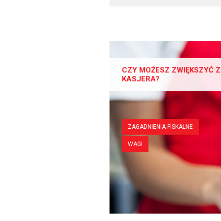
CZY MOŻESZ ZWIĘKSZYĆ Z
KASJERA?
ZAGADNIENIA FISKALNE
WAGI