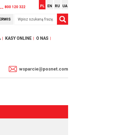
PL
EN
RU
UA
__ 800 120 322
ERWIS
A
KASY ONLINE
O NAS
1
wsparcie@posnet.com