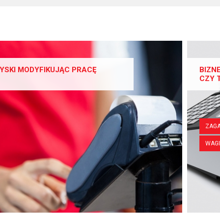
YSKI MODYFIKUJĄC PRACĘ
BIZN
CZY 
ZAGA
WAGI