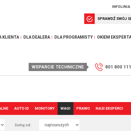
INFOLINIA
SPRAWDŹ SWÓJ S
A KLIENTA
DLA DEALERA
DLA PROGRAMISTY
OKIEM EKSPERT
WSPARCIE TECHNICZNE
801 800 11
ALNE
AUTO ID
MONITORY
WAGI
PRAWO
NASI EKSPERCI
Sortuj od: