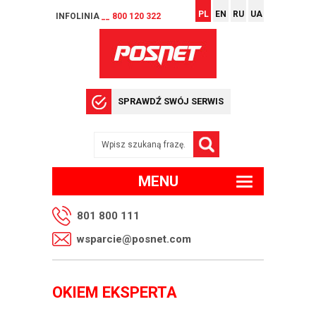
PL
EN
RU
UA
INFOLINIA
__ 800 120 322
SPRAWDŹ SWÓJ SERWIS
MENU
801 800 111
wsparcie@posnet.com
OKIEM EKSPERTA