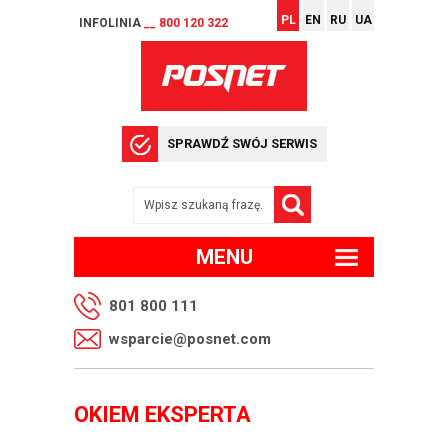
PL
EN
RU
UA
INFOLINIA
__ 800 120 322
SPRAWDŹ SWÓJ SERWIS
MENU
801 800 111
wsparcie@posnet.com
OKIEM EKSPERTA