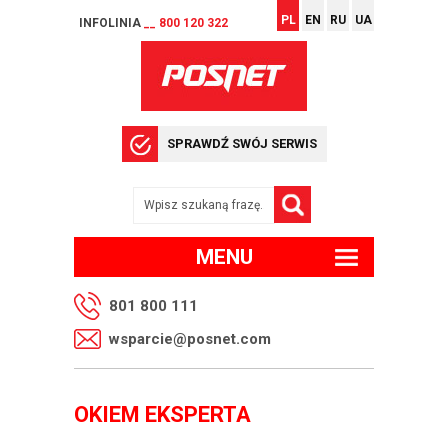
PL
EN
RU
UA
INFOLINIA
__ 800 120 322
SPRAWDŹ SWÓJ SERWIS
MENU
801 800 111
wsparcie@posnet.com
OKIEM EKSPERTA