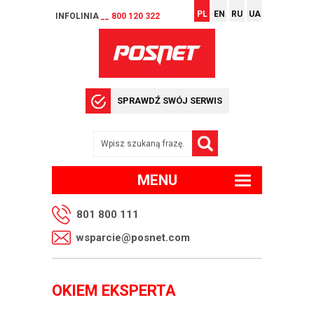
PL
EN
RU
UA
INFOLINIA
__ 800 120 322
SPRAWDŹ SWÓJ SERWIS
MENU
801 800 111
wsparcie@posnet.com
OKIEM EKSPERTA