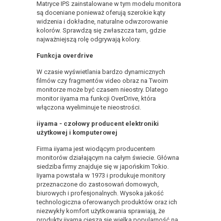
Matryce IPS zainstalowane w tym modelu monitora
są doceniane ponieważ oferują szerokie kąty
widzenia i dokładne, naturalne odwzorowanie
kolorów. Sprawdzą się zwłaszcza tam, gdzie
najważniejszą rolę odgrywają kolory.
Funkcja overdrive
W czasie wyświetlania bardzo dynamicznych
filmów czy fragmentów video obraz na Twoim
monitorze może być czasem nieostry. Dlatego
monitor iiyama ma funkcji OverDrive, która
włączona wyeliminuje te nieostrości.
iiyama - czołowy producent elektroniki
użytkowej i komputerowej
Firma iiyama jest wiodącym producentem
monitorów działającym na całym świecie. Główna
siedziba firmy znajduje się w japońskim Tokio.
Iiyama powstała w 1973 i produkuje monitory
przeznaczone do zastosowań domowych,
biurowych i profesjonalnych. Wysoka jakość
technologiczna oferowanych produktów oraz ich
niezwykły komfort użytkowania sprawiają, że
produkty iiyama cieszą się wielką popularność na