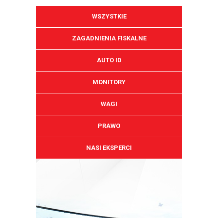
WSZYSTKIE
ZAGADNIENIA FISKALNE
AUTO ID
MONITORY
WAGI
PRAWO
NASI EKSPERCI