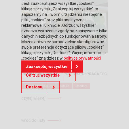
Jeśli zaakceptujesz wszystkie „cookies”
klikając przycisk „Zaakceptuj wszystkie” to
zapiszemy na Twoim urządzeniu niezbędne
pliki „cookies” oraz pliki analityczne i
reklamowe. Kliknięcie „Odrzuć wszystkie"
oznacza wyrażenie zgody na zapisywanie tylko
danych niezbędnych do funkcjonowania strony.
Możesz również samodzielnie skonfigurować
swoje preferencje dotyczące plików „cookies”
klikając przycisk „Dostosuj”. Więcej informacji o
„cookies” znajdziesz w
polityce prywatności
.
21.10.2018
Rafał Stasiak
Zaakceptuj wszystkie
RAZEM STAJEMY SIĘ LEPSI – WSPÓŁPRACA TEC
Odrzuć wszystkie
...
Zagadnienia fiskalne
Auto ID
Monitory
Dostosuj
czytaj więcej
wróć do listy