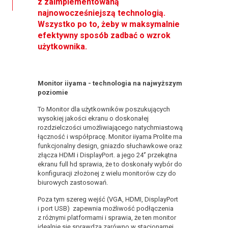
z zaimplementowaną
najnowocześniejszą technologią.
Wszystko po to, żeby w maksymalnie
efektywny sposób zadbać o wzrok
użytkownika.
Monitor iiyama - technologia na najwyższym
poziomie
To Monitor dla użytkowników poszukujących
wysokiej jakości ekranu o doskonałej
rozdzielczości umożliwiającego natychmiastową
łączność i współpracę. Monitor iiyama Prolite ma
funkcjonalny design, gniazdo słuchawkowe oraz
złącza HDMI i DisplayPort. a jego 24‘’ przekątna
ekranu full hd sprawia, że to doskonały wybór do
konfiguracji złożonej z wielu monitorów czy do
biurowych zastosowań.
Poza tym szereg wejść (VGA, HDMI, DisplayPort
i port USB) zapewnia możliwość podłączenia
z różnymi platformami i sprawia, że ten monitor
idealnie się sprawdza zarówno w stacjonarnej