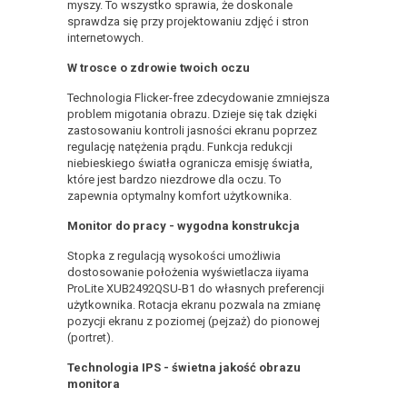
myszy. To wszystko sprawia, że doskonale
sprawdza się przy projektowaniu zdjęć i stron
internetowych.
W trosce o zdrowie twoich oczu
Technologia Flicker-free zdecydowanie zmniejsza
problem migotania obrazu. Dzieje się tak dzięki
zastosowaniu kontroli jasności ekranu poprzez
regulację natężenia prądu. Funkcja redukcji
niebieskiego światła ogranicza emisję światła,
które jest bardzo niezdrowe dla oczu. To
zapewnia optymalny komfort użytkownika.
Monitor do pracy - wygodna konstrukcja
Stopka z regulacją wysokości umożliwia
dostosowanie położenia wyświetlacza iiyama
ProLite XUB2492QSU-B1 do własnych preferencji
użytkownika. Rotacja ekranu pozwala na zmianę
pozycji ekranu z poziomej (pejzaż) do pionowej
(portret).
Technologia IPS - świetna jakość obrazu
monitora