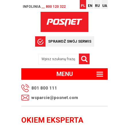
PL
EN
RU
UA
INFOLINIA
__ 800 120 322
SPRAWDŹ SWÓJ SERWIS
MENU
801 800 111
wsparcie@posnet.com
OKIEM EKSPERTA