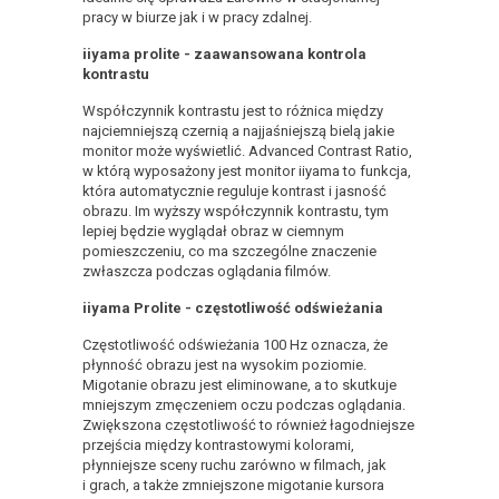
pracy w biurze jak i w pracy zdalnej.
iiyama prolite - zaawansowana kontrola
kontrastu
Współczynnik kontrastu jest to różnica między
najciemniejszą czernią a najjaśniejszą bielą jakie
monitor może wyświetlić. Advanced Contrast Ratio,
w którą wyposażony jest monitor iiyama to funkcja,
która automatycznie reguluje kontrast i jasność
obrazu. Im wyższy współczynnik kontrastu, tym
lepiej będzie wyglądał obraz w ciemnym
pomieszczeniu, co ma szczególne znaczenie
zwłaszcza podczas oglądania filmów.
iiyama Prolite - częstotliwość odświeżania
Częstotliwość odświeżania 100 Hz oznacza, że
płynność obrazu jest na wysokim poziomie.
Migotanie obrazu jest eliminowane, a to skutkuje
mniejszym zmęczeniem oczu podczas oglądania.
Zwiększona częstotliwość to również łagodniejsze
przejścia między kontrastowymi kolorami,
płynniejsze sceny ruchu zarówno w filmach, jak
i grach, a także zmniejszone migotanie kursora