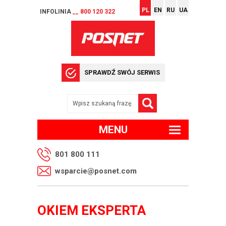
PL
EN
RU
UA
INFOLINIA
__ 800 120 322
SPRAWDŹ SWÓJ SERWIS
MENU
801 800 111
wsparcie@posnet.com
OKIEM EKSPERTA