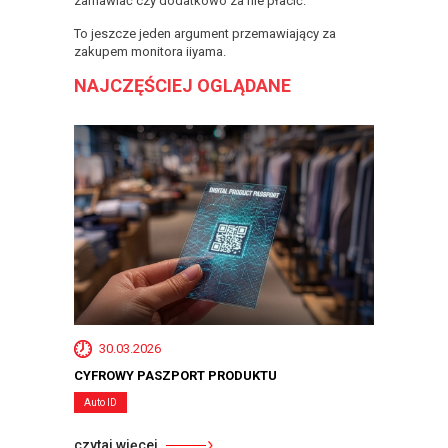
zamawiać czy dodatkowo za nie płacić.
To jeszcze jeden argument przemawiający za
zakupem monitora iiyama.
NAJCZĘŚCIEJ OGLĄDANE
30.03.2026
CYFROWY PASZPORT PRODUKTU
Auto ID
czytaj więcej