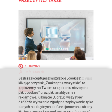
PRZECZYTAJ TAKŻE
15.09.2022
Rafał Stasiak
Jeśli zaakceptujesz wszystkie „cookies”
MONITORY IIYAMA W EDUKACJI - ZOBACZ VIDE
...
klikając przycisk „Zaakceptuj wszystkie” to
zapiszemy na Twoim urządzeniu niezbędne
Monitory
pliki „cookies” oraz pliki analityczne i
reklamowe. Kliknięcie „Odrzuć wszystkie"
czytaj więcej
oznacza wyrażenie zgody na zapisywanie tylko
danych niezbędnych do funkcjonowania strony.
Możesz również samodzielnie skonfigurować