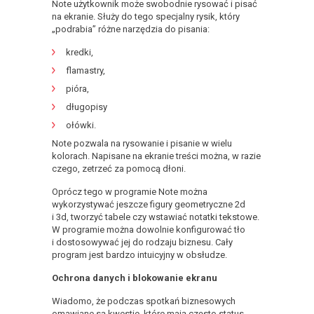
Note użytkownik może swobodnie rysować i pisać
na ekranie. Służy do tego specjalny rysik, który
„podrabia” różne narzędzia do pisania:
kredki,
flamastry,
pióra,
długopisy
ołówki.
Note pozwala na rysowanie i pisanie w wielu
kolorach. Napisane na ekranie treści można, w razie
czego, zetrzeć za pomocą dłoni.
Oprócz tego w programie Note można
wykorzystywać jeszcze figury geometryczne 2d
i 3d, tworzyć tabele czy wstawiać notatki tekstowe.
W programie można dowolnie konfigurować tło
i dostosowywać jej do rodzaju biznesu. Cały
program jest bardzo intuicyjny w obsłudze.
Ochrona danych i blokowanie ekranu
Wiadomo, że podczas spotkań biznesowych
omawiane są kwestie, które mają często status