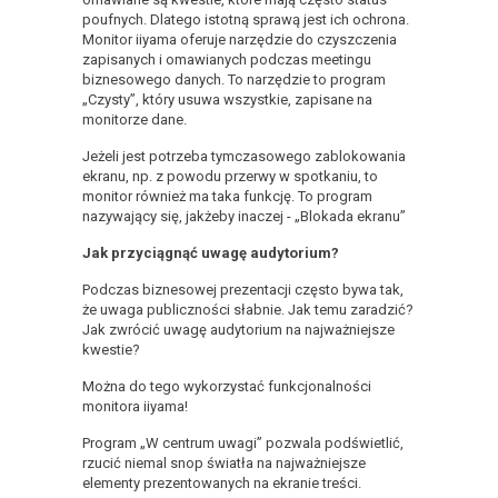
poufnych. Dlatego istotną sprawą jest ich ochrona.
Monitor iiyama oferuje narzędzie do czyszczenia
zapisanych i omawianych podczas meetingu
biznesowego danych. To narzędzie to program
„Czysty”, który usuwa wszystkie, zapisane na
monitorze dane.
Jeżeli jest potrzeba tymczasowego zablokowania
ekranu, np. z powodu przerwy w spotkaniu, to
monitor również ma taka funkcję. To program
nazywający się, jakżeby inaczej - „Blokada ekranu”
Jak przyciągnąć uwagę audytorium?
Podczas biznesowej prezentacji często bywa tak,
że uwaga publiczności słabnie. Jak temu zaradzić?
Jak zwrócić uwagę audytorium na najważniejsze
kwestie?
Można do tego wykorzystać funkcjonalności
monitora iiyama!
Program „W centrum uwagi” pozwala podświetlić,
rzucić niemal snop światła na najważniejsze
elementy prezentowanych na ekranie treści.