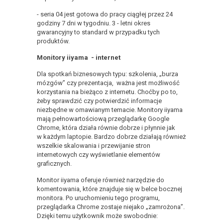
- seria 04 jest gotowa do pracy ciągłej przez 24
godziny 7 dni w tygodniu. 3 - letni okres
gwarancyjny to standard w przypadku tych
produktów.
Monitory iiyama - internet
Dla spotkań biznesowych typu: szkolenia, „burza
mózgów” czy prezentacja, ważna jest możliwość
korzystania na bieżąco z internetu. Choćby po to,
żeby sprawdzić czy potwierdzić informacje
niezbędne w omawianym temacie. Monitory iiyama
mają pełnowartościową przeglądarkę Google
Chrome, która działa równie dobrze i płynnie jak
w każdym laptopie. Bardzo dobrze działają również
wszelkie skalowania i przewijanie stron
internetowych czy wyświetlanie elementów
graficznych.
Monitor iiyama oferuje również narzędzie do
komentowania, które znajduje się w belce bocznej
monitora. Po uruchomieniu tego programu,
przeglądarka Chrome zostaje niejako „zamrożona”.
Dzięki temu użytkownik może swobodnie: