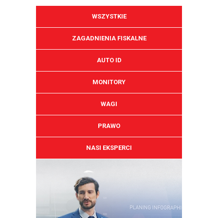
WSZYSTKIE
ZAGADNIENIA FISKALNE
AUTO ID
MONITORY
WAGI
PRAWO
NASI EKSPERCI