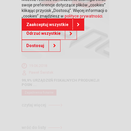
swoje preferencje dotyczące plików „cookies”
klikając przycisk „Dostosuj”. Więcej informacji o
„cookies” znajdziesz w
polityce prywatności
.
Zaakceptuj wszystkie
Odrzuć wszystkie
Dostosuj
19.06.2018
Paweł Świstek
99,9% URZĄDZEŃ FISKALNYCH PRODUKCJI
POSN ...
Zagadnienia fiskalne
czytaj więcej
wróć do listy