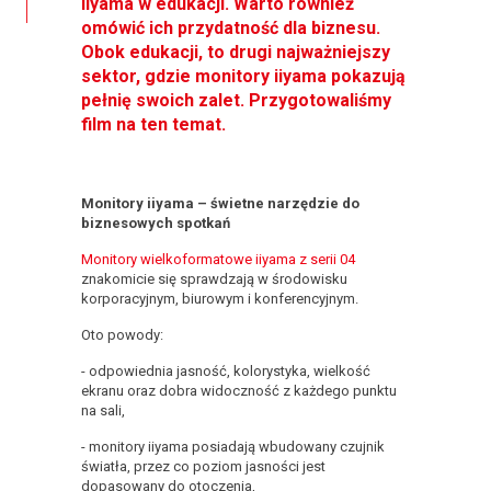
iiyama w edukacji. Warto również
omówić ich przydatność dla biznesu.
Obok edukacji, to drugi najważniejszy
sektor, gdzie monitory iiyama pokazują
pełnię swoich zalet. Przygotowaliśmy
film na ten temat.
Monitory iiyama – świetne narzędzie do
biznesowych spotkań
Monitory wielkoformatowe iiyama z serii 04
znakomicie się sprawdzają w środowisku
korporacyjnym, biurowym i konferencyjnym.
Oto powody:
- odpowiednia jasność, kolorystyka, wielkość
ekranu oraz dobra widoczność z każdego punktu
na sali,
- monitory iiyama posiadają wbudowany czujnik
światła, przez co poziom jasności jest
dopasowany do otoczenia,