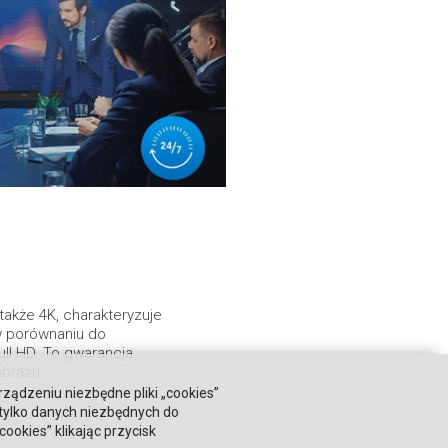
akże 4K, charakteryzuje
 w porównaniu do
ll HD. To gwarancja
obrazu.
rządzeniu niezbędne pliki „cookies”
 tylko danych niezbędnych do
okies” klikając przycisk