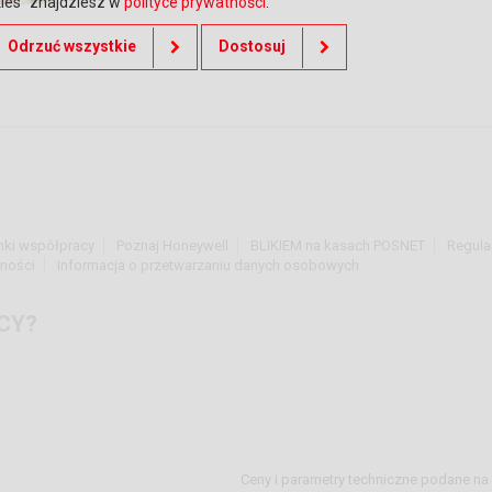
kies” znajdziesz w
polityce prywatności
.
Odrzuć wszystkie
Dostosuj
nki współpracy
Poznaj Honeywell
BLIKIEM na kasach POSNET
Regula
tności
Informacja o przetwarzaniu danych osobowych
CY?
Ceny i parametry techniczne podane na 