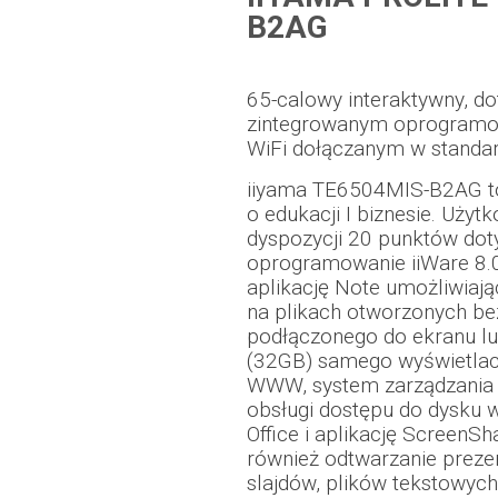
B2AG
65-calowy interaktywny, d
zintegrowanym oprogramo
WiFi dołączanym w standar
iiyama TE6504MIS-B2AG to
o edukacji I biznesie. Użyt
dyspozycji 20 punktów dot
oprogramowanie iiWare 8.0
aplikację Note umożliwiaj
na plikach otworzonych be
podłączonego do ekranu l
(32GB) samego wyświetlacz
WWW, system zarządzania p
obsługi dostępu do dysku 
Office i aplikację ScreenS
również odtwarzanie prezent
slajdów, plików tekstowyc