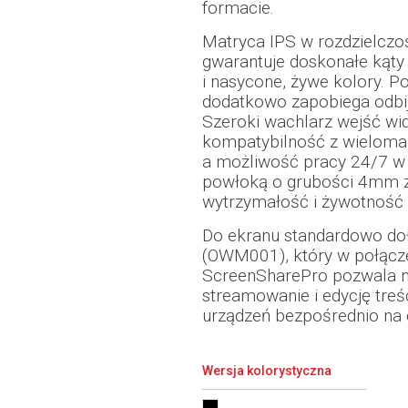
formacie.
Matryca IPS w rozdzielczo
gwarantuje doskonałe kąty
i nasycone, żywe kolory. P
dodatkowo zapobiega odbija
Szeroki wachlarz wejść wid
kompatybilność z wieloma
a możliwość pracy 24/7 w 
powłoką o grubości 4mm 
wytrzymałość i żywotność 
Do ekranu standardowo doł
(OWM001), który w połącze
ScreenSharePro pozwala n
streamowanie i edycję tre
urządzeń bezpośrednio na 
Wersja kolorystyczna