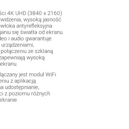
ści 4K UHD (3840 x 2160)
 widzenia, wysoką jasność
owłoka antyrefleksyjna
niu się światła od ekranu.
eo i audio gwarantuje
 urządzeniami,
połączeniu ze szklaną
zapewniają wysoką
ekranu.
ączany jest moduł WiFi
niu z aplikacją
a udostępnianie,
ści z poziomu różnych
ekranie.