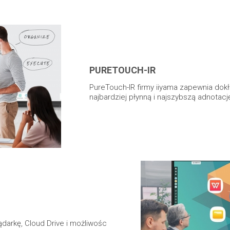
PURETOUCH-IR
PureTouch-IR firmy iiyama zapewnia do
najbardziej płynną i najszybszą adnotacj
lądarkę, Cloud Drive i możliwośc