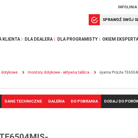
INFOLINIA
SPRAWDŹ SWÓJ S
A KLIENTA
DLA DEALERA
DLA PROGRAMISTY
OKIEM EKSPERT
y dotykowe
monitory dotykowe - aktywna tablica
iiyama ProLite TE650
DANE TECHNICZNE
GALERIA
DO POBRANIA
DODAJ DO PORÓ
 TE6504MIS-