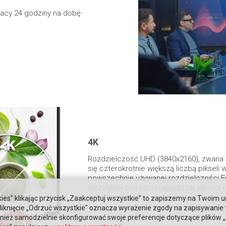
racy 24 godziny na dobę.
4K
Rozdzielczość UHD (3840x2160), zwana t
się czterokrotnie większą liczbą pikseli
powszechnie używanej rozdzielczości Fu
niezwykłej ostrości i najwyższej jakości 
ies” klikając przycisk „Zaakceptuj wszystkie” to zapiszemy na Twoim u
. Kliknięcie „Odrzuć wszystkie" oznacza wyrażenie zgody na zapisywanie
ież samodzielnie skonfigurować swoje preferencje dotyczące plików „co