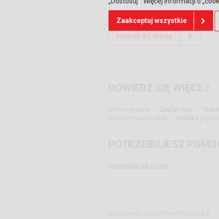
„Dostosuj”. Więcej informacji o „coo
Zaakceptuj wszystkie
Powrót do oferty
DOWIEDZ SIĘ WIĘCEJ
Strona główna
Zaufali nam
Waru
Relacje inwestorskie
Polityka prywa
POTRZEBUJESZ POMO
Skontaktuj się z nami
© Copyright 2026 Posnet Polska S.A.