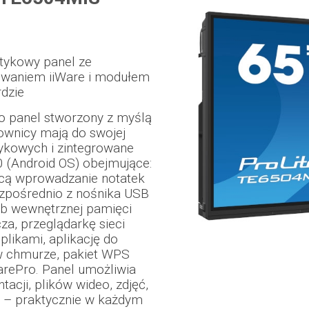
otykowy panel ze
waniem iiWare i modułem
dzie
 panel stworzony z myślą
kownicy mają do swojej
ykowych i zintegrowane
 (Android OS) obejmujące:
ącą wprowadzanie notatek
zpośrednio z nośnika USB
ub wewnętrznej pamięci
a, przeglądarkę sieci
likami, aplikację do
w chmurze, pakiet WPS
harePro. Panel umożliwia
acji, plików wideo, zdjęć,
h – praktycznie w każdym