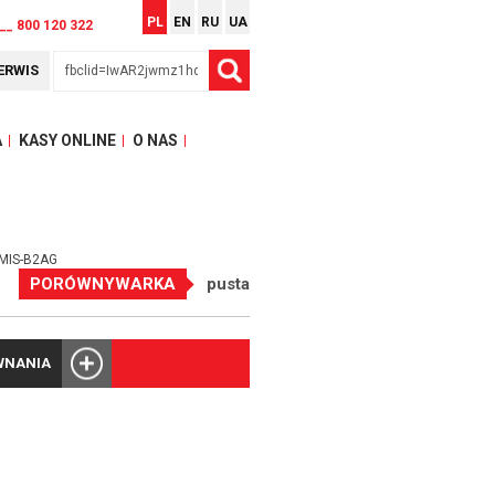
PL
EN
RU
UA
__ 800 120 322
ERWIS
A
KASY ONLINE
O NAS
4MIS-B2AG
PORÓWNYWARKA
pusta
WNANIA